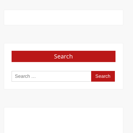
k
Search
Search
for: