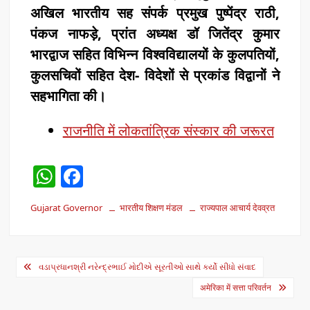
अखिल भारतीय सह संपर्क प्रमुख पुष्पेंद्र राठी,
पंकज नाफड़े, प्रांत अध्यक्ष डॉ जितेंद्र कुमार
भारद्वाज सहित विभिन्न विश्वविद्यालयों के कुलपतियों,
कुलसचिवों सहित देश- विदेशों से प्रकांड विद्वानों ने
सहभागिता की।
राजनीति में लोकतांत्रिक संस्कार की जरूरत
W
F
h
a
Gujarat Governor
भारतीय शिक्षण मंडल
राज्यपाल आचार्य देवव्रत
at
c
s
e
A
b
Post
વડાપ્રધાનશ્રી નરેન્દ્રભાઈ મોદીએ સૂરતીઓ સાથે કર્યો સીધો સંવાદ
p
o
navigation
अमेरिका में सत्ता परिवर्तन
p
o