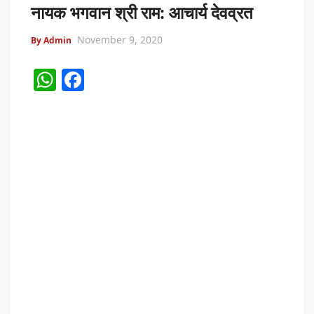
नायक भगवान श्री राम: आचार्य देवव्रत
November 9, 2020
By Admin
W
F
h
a
at
c
s
e
A
b
p
o
p
o
k