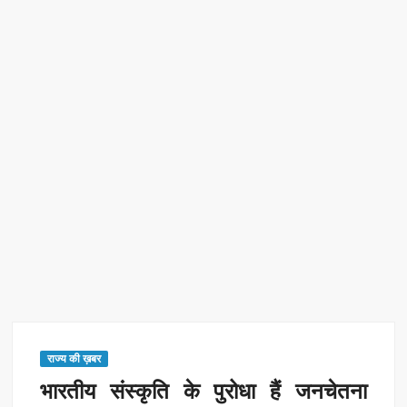
एक्सप्रेस में बड़ा बदलाव
Kashi Daughter Vasudha: काशी की बिटिया वसुधा को मिला ‘वर्ल्ड
रिकॉर्ड ऑफ इंडिया’ सम्मान
Border Security India: केंद्रीय गृह मंत्री अमित शाह ने सीमा सुरक्षा पर
दिया बड़ा संदेश
Train Route Diversion: अहमदाबाद–दरभंगा स्पेशल ट्रेन का मार्ग
बदला
MANAS National Narcotics Helpline: ‘मानस’ बना नशे के
खिलाफ डिजिटल कवच
BPCL Ethanol Case: इथेनॉल आवंटन विवाद पर सरकार का जवाब
राज्य की ख़बर
भारतीय संस्कृति के पुरोधा हैं जनचेतना