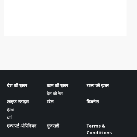
देश की ख़बर
काम की ख़बर
राज्य की ख़बर
देश की रेल
लाइफ स्टाइल
खेल
बिजनेस
हेल्थ
धर्म
एक्सपर्ट ओपिनियन
गुजराती
Terms &
Conditions