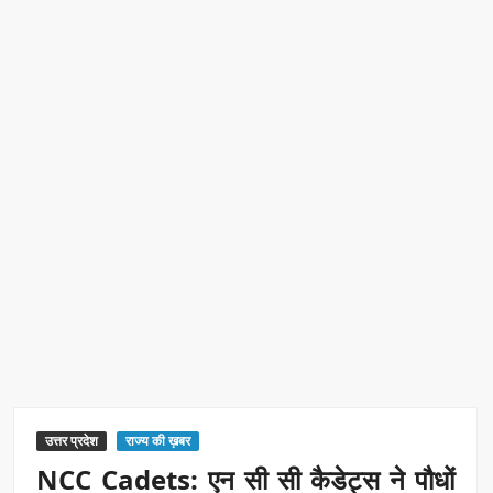
रिकॉर्ड ऑफ इंडिया’ सम्मान
Border Security India: केंद्रीय गृह मंत्री अमित शाह ने सीमा सुरक्षा पर
दिया बड़ा संदेश
Train Route Diversion: अहमदाबाद–दरभंगा स्पेशल ट्रेन का मार्ग
बदला
MANAS National Narcotics Helpline: ‘मानस’ बना नशे के
खिलाफ डिजिटल कवच
BPCL Ethanol Case: इथेनॉल आवंटन विवाद पर सरकार का जवाब
PM Narendra Modi के नेतृत्व में देश की प्रतिष्ठा बढ़ी विदेशों में:
अठावले
उत्तर प्रदेश
राज्य की ख़बर
NCC Cadets: एन सी सी कैडेट्स ने पौधों