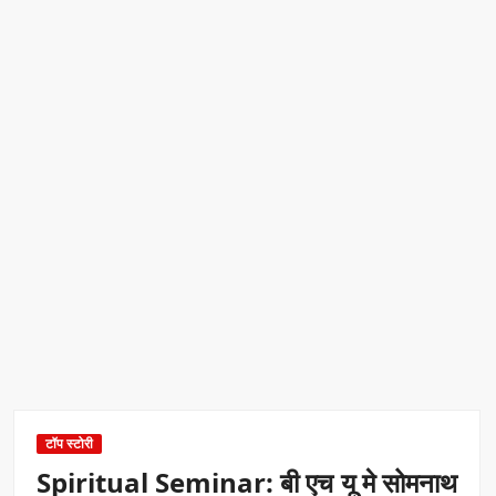
रिकॉर्ड ऑफ इंडिया’ सम्मान
Border Security India: केंद्रीय गृह मंत्री अमित शाह ने सीमा सुरक्षा पर
दिया बड़ा संदेश
Train Route Diversion: अहमदाबाद–दरभंगा स्पेशल ट्रेन का मार्ग
बदला
MANAS National Narcotics Helpline: ‘मानस’ बना नशे के
खिलाफ डिजिटल कवच
BPCL Ethanol Case: इथेनॉल आवंटन विवाद पर सरकार का जवाब
PM Narendra Modi के नेतृत्व में देश की प्रतिष्ठा बढ़ी विदेशों में:
अठावले
टॉप स्टोरी
Spiritual Seminar: बी एच यू मे सोमनाथ