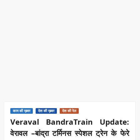
काम की ख़बर
देश की ख़बर
देश की रेल
Veraval BandraTrain Update:
वेरावल –बांद्रा टर्मिनस स्पेशल ट्रेन के फेरे