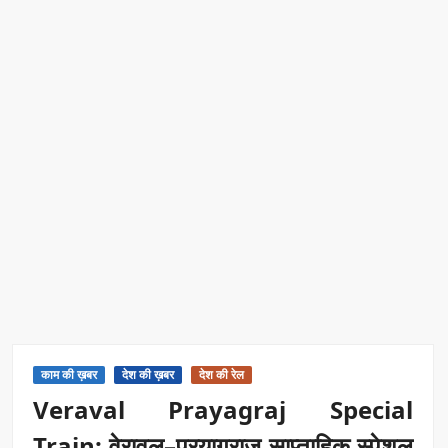
काम की ख़बर
देश की ख़बर
देश की रेल
Veraval Prayagraj Special
Train: वेरावल–प्रयागराज साप्ताहिक स्पेशल