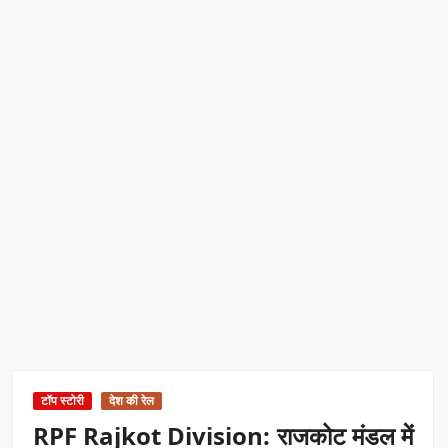
रिकॉर्ड ऑफ इंडिया’ सम्मान
Border Security India: केंद्रीय गृह मंत्री अमित शाह ने सीमा सुरक्षा पर
दिया बड़ा संदेश
Train Route Diversion: अहमदाबाद–दरभंगा स्पेशल ट्रेन का मार्ग
बदला
MANAS National Narcotics Helpline: ‘मानस’ बना नशे के
खिलाफ डिजिटल कवच
BPCL Ethanol Case: इथेनॉल आवंटन विवाद पर सरकार का जवाब
PM Narendra Modi के नेतृत्व में देश की प्रतिष्ठा बढ़ी विदेशों में:
अठावले
टॉप स्टोरी
देश की रेल
RPF Rajkot Division: राजकोट मंडल में