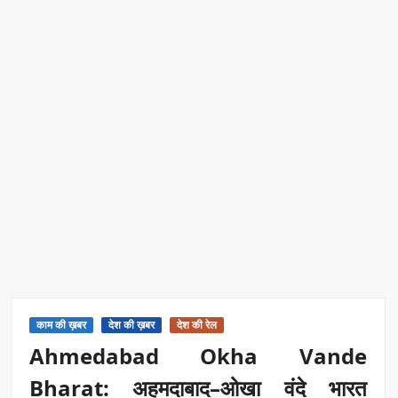
काम की ख़बर
देश की ख़बर
देश की रेल
Ahmedabad Okha Vande
Bharat: अहमदाबाद–ओखा वंदे भारत