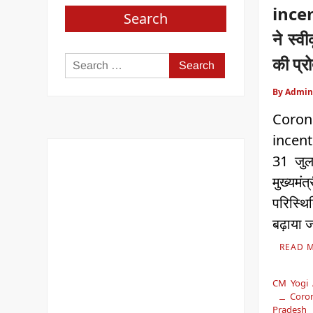
incen
Search
ने स्व
की प्र
Search
for:
By Admin
Cor
incent
31 जुल
मुख्य
परिस्थ
बढ़ाया 
READ 
CM Yogi 
Coron
Pradesh