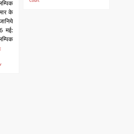
Court
म्पिक
मार के
जानिये
06 मई:
म्पिक
E
r