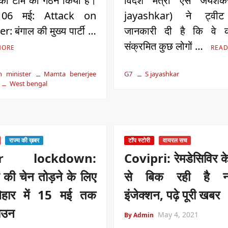
 की टीम का गठन किया है।
विदेश मंत्री एस जंयश
, 06 मई: Attack on
jayashkar) ने ट्वी
r: बंगाल की मुख्य पार्टी …
जानकारी दी है कि वे क
संक्रमित कुछ लोगों …
MORE
READ
n minister
Mamta benerjee
G7
S jayashkar
West bengal
राज्य की ख़बर
टॉप स्टोरी
वायरल सच
ar lockdown:
Covipri: रेमडेसिविर क
 की चेन तोड़ने के लिए
से बिक रही है 
िहार में 15 मई तक
इंजेक्शन, पढ़े पूरी खबर
ाउन
May 4, 2021
By Admin