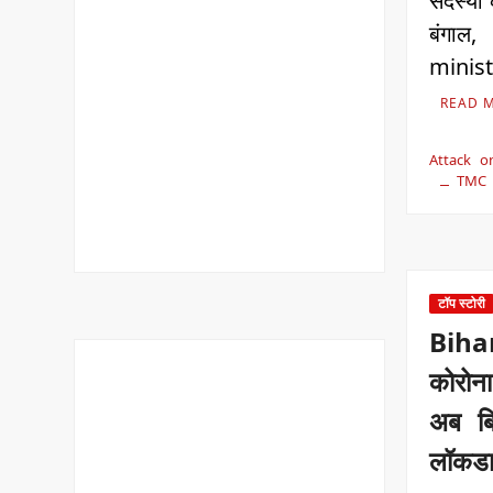
सदस्यों
बंगाल
ministe
READ 
Attack o
TMC
टॉप स्टोरी
Bih
कोरोना
अब ब
लॉकड