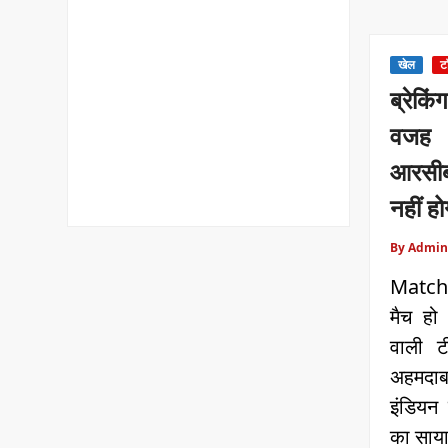
खेल
ट
ब्रेक
वजह 
आरसीब
नहीं हो
By Admin
Match:
मैच हो 
वाली टी
अहमदा
इंडियन
का साय