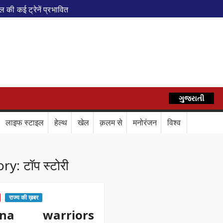
ी कई ट्रेनें प्रभावित
एवं वेलनेस सेंटर
पेशल ट्रेन
AZ
े फेरे विस्तारित
रेस में बड़ा बदलाव
कॉर्ड ऑफ इंडिया’ सम्मान
ગુજરાતી
हिन्दी
र दिया बड़ा संदेश
Train Route Diversion: अहमदाबाद–दरभंगा स्पेशल 
लाइफ स्टाइल
हेल्थ
खेल
क़लम से
मनोरंजन
विश्व
लाफ डिजिटल कवच
BPCL Ethanol Case: इथेनॉल आवंटन विवाद पर 
ory:
टॉप स्टोरी
राज्य की ख़बर
ona warriors