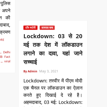
पुलिस
े अपने
शन की
दाबाद,
टॉप स्टोरी
वायरल सच
ंक्रमण
Lockdown: 03 से 20
ORE
मई तक देश में लॉकडाउन
लगाने का दावा, यहां जाने
Delhi
IB Fact
सच्चाई
viral
May 3, 2021
By Admin
Lockdown: तस्वीर में पीएम मोदी
एक चैनल पर लॉकडाउन का ऐलान
करते हुए दिखाई दे रहे है।
अहमदाबाद, 03 मई: Lockdown: