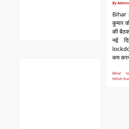
By Admin
Bihar 
कुमार की
की बैठक 
नई दि
lockdo
कम करन
Bihar l
Nitish K