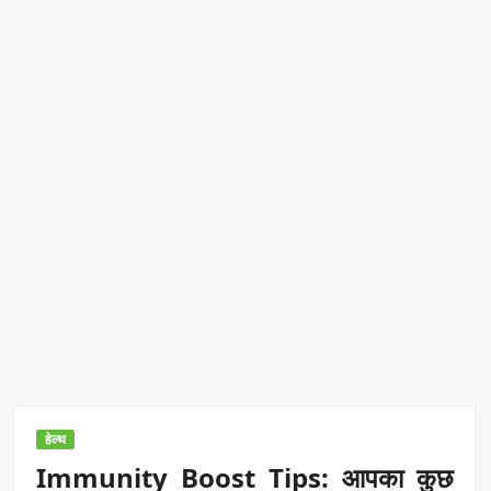
रिकॉर्ड ऑफ इंडिया’ सम्मान
Border Security India: केंद्रीय गृह मंत्री अमित शाह ने सीमा सुरक्षा पर
दिया बड़ा संदेश
Train Route Diversion: अहमदाबाद–दरभंगा स्पेशल ट्रेन का मार्ग
बदला
MANAS National Narcotics Helpline: ‘मानस’ बना नशे के
खिलाफ डिजिटल कवच
BPCL Ethanol Case: इथेनॉल आवंटन विवाद पर सरकार का जवाब
PM Narendra Modi के नेतृत्व में देश की प्रतिष्ठा बढ़ी विदेशों में:
अठावले
हेल्थ
Immunity Boost Tips: आपका कुछ