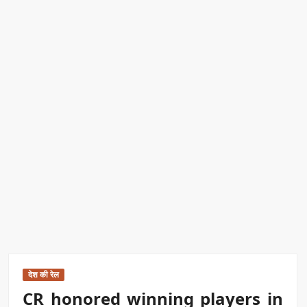
रिकॉर्ड ऑफ इंडिया’ सम्मान
Border Security India: केंद्रीय गृह मंत्री अमित शाह ने सीमा सुरक्षा पर
दिया बड़ा संदेश
Train Route Diversion: अहमदाबाद–दरभंगा स्पेशल ट्रेन का मार्ग
बदला
MANAS National Narcotics Helpline: ‘मानस’ बना नशे के
खिलाफ डिजिटल कवच
BPCL Ethanol Case: इथेनॉल आवंटन विवाद पर सरकार का जवाब
PM Narendra Modi के नेतृत्व में देश की प्रतिष्ठा बढ़ी विदेशों में:
अठावले
देश की रेल
CR honored winning players in