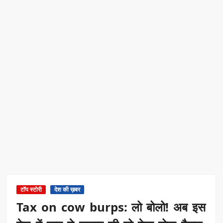
टॉप स्टोरी
देश की ख़बर
Tax on cow burps: लो बोलो! अब इस