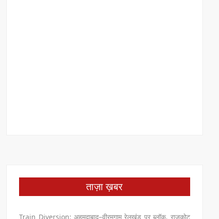
ताज़ा ख़बर
Train Diversion: अहमदाबाद–वीरमगाम रेलखंड पर ब्लॉक, राजकोट