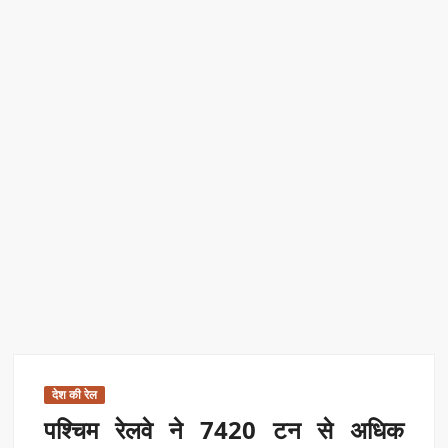
एक्सप्रेस में बड़ा बदलाव
Kashi Daughter Vasudha: काशी की बिटिया वसुधा को मिला ‘वर्ल्ड
रिकॉर्ड ऑफ इंडिया’ सम्मान
Border Security India: केंद्रीय गृह मंत्री अमित शाह ने सीमा सुरक्षा पर
दिया बड़ा संदेश
Train Route Diversion: अहमदाबाद–दरभंगा स्पेशल ट्रेन का मार्ग
बदला
MANAS National Narcotics Helpline: ‘मानस’ बना नशे के
खिलाफ डिजिटल कवच
BPCL Ethanol Case: इथेनॉल आवंटन विवाद पर सरकार का जवाब
देश की रेल
पश्चिम रेलवे ने 7420 टन से अधिक