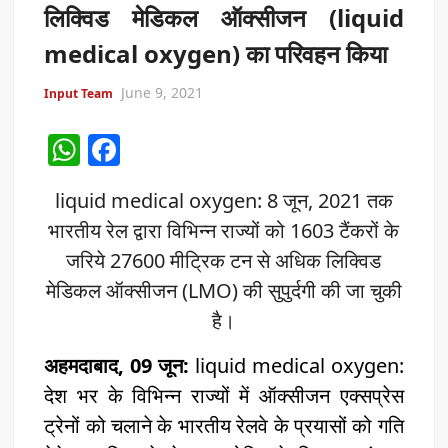
लिक्विड मेडिकल ऑक्सीजन (liquid
medical oxygen) का परिवहन किया
June 9, 2021
Input Team
W
F
h
a
liquid medical oxygen: 8 जून, 2021 तक
at
c
भारतीय रेल द्वारा विभिन्न राज्यों को 1603 टैंकरों के
s
e
जरिये 27600 मीट्रिक टन से अधिक लिक्विड
A
b
मेडिकल ऑक्सीजन (LMO) की सुपुर्दगी की जा चुकी
p
o
है।
p
o
अहमदाबाद, 09 जून:
k
liquid medical oxygen:
देश भर के विभिन्न राज्यों में ऑक्सीजन एक्सप्रेस
ट्रेनों को चलाने के भारतीय रेलवे के प्रयासों को गति