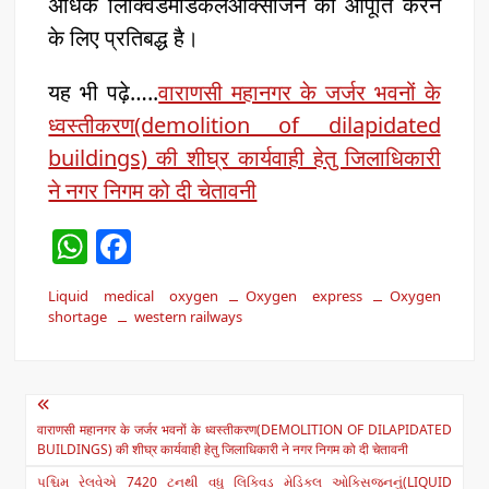
अधिक लिक्विडमेडिकलऑक्सीजन की आपूर्ति करने
के लिए प्रतिबद्ध है।
यह भी पढ़े…..
वाराणसी महानगर के जर्जर भवनों के
ध्वस्तीकरण(demolition of dilapidated
buildings) की शीघ्र कार्यवाही हेतु जिलाधिकारी
ने नगर निगम को दी चेतावनी
W
F
h
a
Liquid medical oxygen
Oxygen express
Oxygen
at
c
shortage
western railways
s
e
A
b
Post
p
o
वाराणसी महानगर के जर्जर भवनों के ध्वस्तीकरण(DEMOLITION OF DILAPIDATED
navigation
p
o
BUILDINGS) की शीघ्र कार्यवाही हेतु जिलाधिकारी ने नगर निगम को दी चेतावनी
પશ્ચિમ રેલવેએ 7420 ટનથી વધુ લિક્વિડ મેડિકલ ઓક્સિજનનું(LIQUID