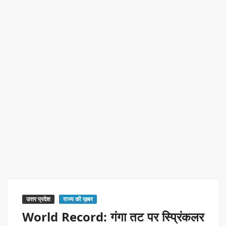
एक्सप्रेस में बड़ा बदलाव
Kashi Daughter Vasudha: काशी की बिटिया वसुधा को मिला ‘वर्ल्ड
रिकॉर्ड ऑफ इंडिया’ सम्मान
Border Security India: केंद्रीय गृह मंत्री अमित शाह ने सीमा सुरक्षा पर
दिया बड़ा संदेश
Train Route Diversion: अहमदाबाद–दरभंगा स्पेशल ट्रेन का मार्ग
बदला
MANAS National Narcotics Helpline: ‘मानस’ बना नशे के
खिलाफ डिजिटल कवच
BPCL Ethanol Case: इथेनॉल आवंटन विवाद पर सरकार का जवाब
उत्तर प्रदेश
राज्य की ख़बर
World Record: गंगा तट पर स्प्रिंकलर