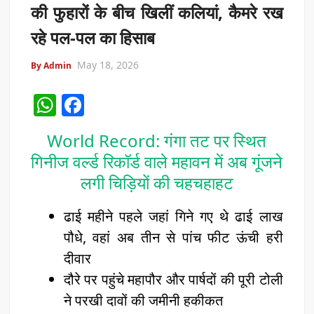
की फुहारों के बीच खिलीं कलियां, कैमरे रख
रहे पल-पल का हिसाब
May 18, 2026
By Admin
W
F
h
a
World Record: गंगा तट पर स्थित
at
c
गिनीज वर्ल्ड रिकॉर्ड वाले महावन में अब गूंजने
s
e
लगी चिड़ियों की चहचहाहट
A
b
p
o
ढाई महीने पहले जहां गिने गए थे ढाई लाख
p
o
पौधे, वहां अब तीन से पांच फीट ऊंची हरी
k
दीवार
दौरे पर पहुंचे महापौर और पार्षदों की पूरी टोली
ने परखी दावों की जमीनी हकीकत