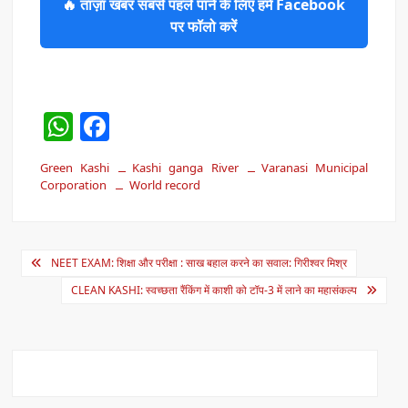
🔥 ताज़ा खबर सबसे पहले पाने के लिए हमें Facebook
पर फॉलो करें
W
F
h
a
Green Kashi
Kashi ganga River
Varanasi Municipal
at
c
Corporation
World record
s
e
A
b
Post
p
o
NEET EXAM: शिक्षा और परीक्षा : साख बहाल करने का सवाल: गिरीश्वर मिश्र
navigation
p
o
CLEAN KASHI: स्वच्छता रैंकिंग में काशी को टॉप-3 में लाने का महासंकल्प
k