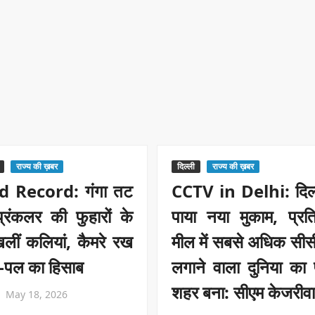
राज्य की ख़बर
दिल्ली
राज्य की ख़बर
d Record: गंगा तट
CCTV in Delhi: दिल्
्रिंकलर की फुहारों के
पाया नया मुकाम, प्रति
लीं कलियां, कैमरे रख
मील में सबसे अधिक सीस
ल-पल का हिसाब
लगाने वाला दुनिया का
शहर बना: सीएम केजरीव
May 18, 2026