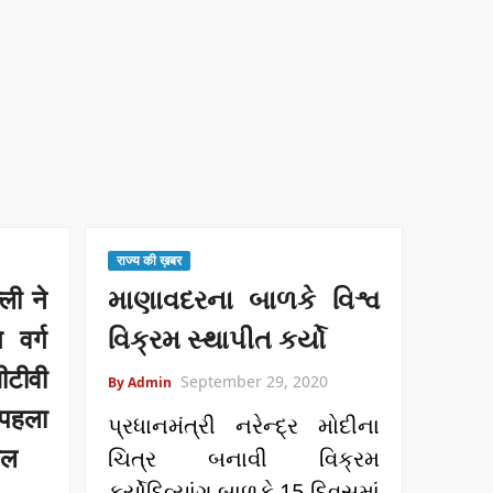
राज्य की ख़बर
ली ने
માણાવદરના બાળકે વિશ્વ
 वर्ग
વિક્રમ સ્થાપીત કર્યો
ीटीवी
September 29, 2020
By Admin
 पहला
પ્રધાનમંત્રી નરેન્દ્ર મોદીના
ाल
ચિત્ર બનાવી વિક્રમ
કર્યોદિવ્યાંગ બાળકે 15 દિવસમાં