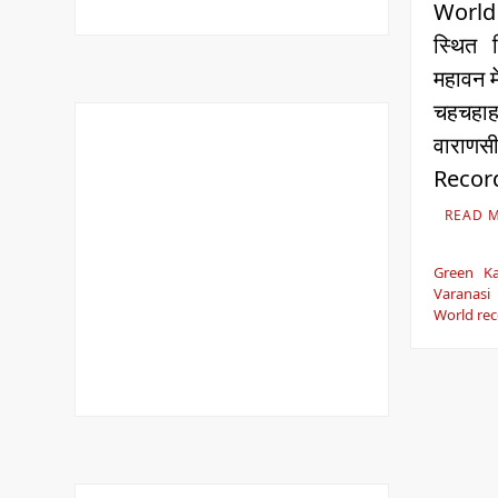
World
स्थित ग
महावन मे
चहचहाहट
वारा
Reco
READ 
Green Ka
Varanas
World re