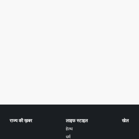
राज्य की ख़बर
लाइफ स्टाइल
खेल
हेल्थ
धर्म