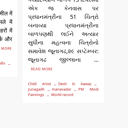
એક જ કેનવાસ પર
ील में
પ્રધાનમંત્રીના 51 ચિત્રો
ले में
બનાવ્યા પ્રધાનમંત્રીના
ों में
બાળપણથી લઈને અત્યાર
र्क और
સુધીના મહત્વના ચિત્રોનો
 MORE
સમાવેશ જૂનાગઢ,૨૯ સપ્ટેમ્બર:
જૂનાગઢ જીલ્લાના …
elhi
READ MORE
Child Artist
Desh ki Aawaz
Junagadh
manavadar
PM Modi
Paintings
World record