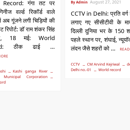
 Record: गंगा तट पर
August 27, 2021
By Admin
िनीज वर्ल्ड रिकॉर्ड वाले
CCTV in Delhi: प्रति वर्ग म
ं अब गूंजने लगी चिड़ियों की
लगाए गए सीसीटीवी के माम
 रिपोर्ट: डॉ राम शंकर सिंह
दिल्ली दुनिया भर के 150 शहर
णसी, 18 मई: World
पहले स्थान पर, शंघाई, न्यूयॉ
rd: ठीक ढाई …
लंदन जैसे शहरों को …
READ
MORE
CCTV
CM Arvind Kejriwal
d
Delhi no.-01
World record
shi
Kashi ganga River
i Municipal Corporation
cord