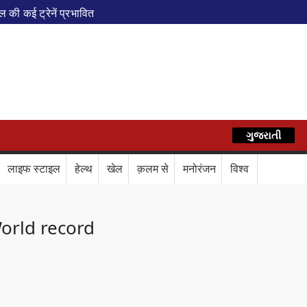
ी कई ट्रेनें प्रभावित
एवं वेलनेस सेंटर
पेशल ट्रेन
AZ
े फेरे विस्तारित
रेस में बड़ा बदलाव
कॉर्ड ऑफ इंडिया’ सम्मान
ગુજરાતી
हिन्दी
र दिया बड़ा संदेश
Train Route Diversion: अहमदाबाद–दरभंगा स्पेशल 
लाइफ स्टाइल
हेल्थ
खेल
क़लम से
मनोरंजन
विश्व
लाफ डिजिटल कवच
BPCL Ethanol Case: इथेनॉल आवंटन विवाद पर 
orld record