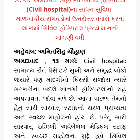
(Civil hospital)
ના સાધન-સુવિધા-
માળખાકીય સગવડોમાં ઉત્તરોત્તર વધારો કરતા
લોકોમાં સિવિલ હોસ્પિટલ પ્રત્યે માનની
લાગણી વધી
અહેવાલ: અમિતસિંહ ચૌહાણ
અમદાવાદ , ૧3 માર્ચ:
Civil hospital:
સામાન્ય રીતે પૈસૈ ટકે સુખી અને સમૃદ્ધ લોકો
જ્યારે પણ માંદગીનો કિસ્સો સર્જાય ત્યારે
સરકારીના બદલે ખાનગી હોસ્પિટલોનો રાહ
અપનાવતા જોવા મળે છે. આના પાછળ તેમનો
હેતુ સારી સારવાર, સ્ટાફની સરળ પ્રાપ્યતા
અને સ્વચ્છ માહોલનો હોય છે. પરંતુ સારી
સારવાર, ઇઝિલી અવેલેબલ મેડિકલ સ્ટાફ
અને સ્વચ્છ માહોલના મુદ્દે હવે સિવિલ