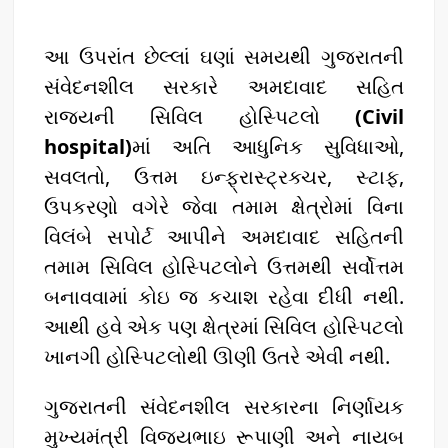
આ ઉપરાંત છેલ્લાં ઘણાં સમયથી ગુજરાતની
સંવેદનશીલ સરકારે અમદાવાદ સહિત
રાજ્યની સિવિલ હોસ્પિટલો
(Civil
hospital)
માં અતિ આધુનિક સુવિધાઓ,
સવલતો, ઉત્તમ ઇન્ફ્રાસ્ટ્રક્ચર, સ્ટાફ,
ઉપકરણો વગેરે જેવા તમામ ક્ષેત્રોમાં વિના
વિલંબે સપોર્ટ આપીને અમદાવાદ સહિતની
તમામ સિવિલ હોસ્પિટલોને ઉત્તમથી સર્વોત્તમ
બનાવવામાં કોઇ જ કચાશ રહેવા દીધી નથી.
આથી હવે એક પણ ક્ષેત્રમાં સિવિલ હોસ્પિટલો
ખાનગી હોસ્પિટલોથી ઊણી ઉતરે એવી નથી.
ગુજરાતની સંવેદનશીલ સરકારના નિર્ણાયક
મુખ્યમંત્રી વિજયભાઇ રૂપાણી અને નાયબ