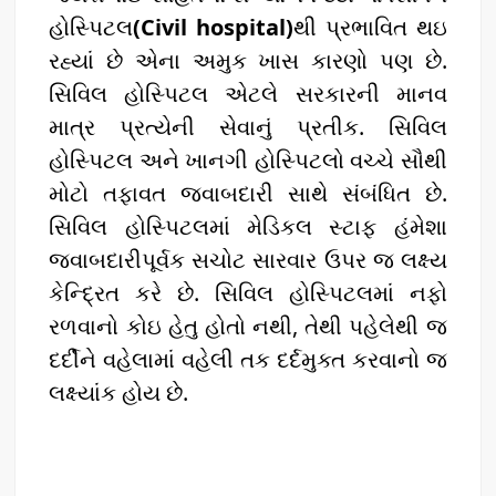
હોસ્પિટલ
(Civil hospital)
થી પ્રભાવિત થઇ
રહ્યાં છે એના અમુક ખાસ કારણો પણ છે.
સિવિલ હોસ્પિટલ એટલે સરકારની માનવ
માત્ર પ્રત્યેની સેવાનું પ્રતીક. સિવિલ
હોસ્પિટલ અને ખાનગી હોસ્પિટલો વચ્ચે સૌથી
મોટો તફાવત જવાબદારી સાથે સંબંધિત છે.
સિવિલ હોસ્પિટલમાં મેડિકલ સ્ટાફ હંમેશા
જવાબદારીપૂર્વક સચોટ સારવાર ઉપર જ લક્ષ્ય
કેન્દ્રિત કરે છે. સિવિલ હોસ્પિટલમાં નફો
રળવાનો કોઇ હેતુ હોતો નથી, તેથી પહેલેથી જ
દર્દીને વહેલામાં વહેલી તક દર્દમુક્ત કરવાનો જ
લક્ષ્યાંક હોય છે.