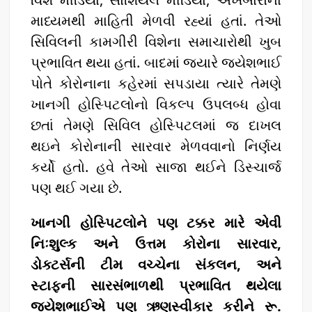
માધ્યમથી માહિતી મેળવી રહ્યાં હતાં. તેઓ
સિવિલની કામગીરી વિશેના સમાચારોથી ખુબ
પ્રભાવિત થયા હતાં. બાદમાં જ્યારે જયેશભાઈ
પોતે કોરોનાના કહેરમાં સપડાયા ત્યારે તેમણે
ખાનગી હોસ્પિટલોનો વિકલ્પ ઉપલબ્ધ હોવા
છતાં તેમણે સિવિલ હોસ્પિટલમાં જ દાખલ
થઇને કોરોનાની સારવાર મેળવવાનો નિર્ણય
કર્યો હતો. હવે તેઓ સાજા થઈને ડિસ્ચાર્જ
પણ થઈ ગયા છે.
ખાનગી હોસ્પિટલોને પણ ટક્કર મારે એવી
નિઃશુલ્ક અને ઉત્તમ કોરોના સારવાર,
ડોક્ટર્સની ટીમ વચ્ચેના સંકલન, અને
સ્ટાફની સારસંભાળથી પ્રભાવિત થયેલા
જયેશભાઈએ પણ ઋણસ્વીકાર કરીને રૂ.