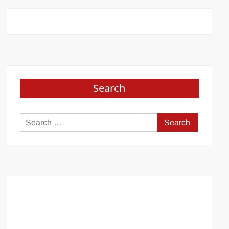
Search
Search
for: