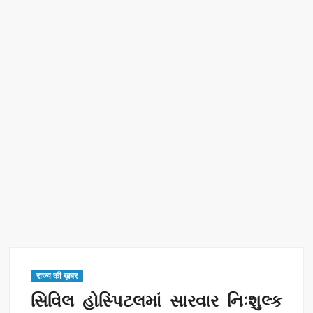
रिकॉर्ड ऑफ इंडिया’ सम्मान
Border Security India: केंद्रीय गृह मंत्री अमित शाह ने सीमा सुरक्षा पर
दिया बड़ा संदेश
Train Route Diversion: अहमदाबाद–दरभंगा स्पेशल ट्रेन का मार्ग
बदला
MANAS National Narcotics Helpline: ‘मानस’ बना नशे के
खिलाफ डिजिटल कवच
BPCL Ethanol Case: इथेनॉल आवंटन विवाद पर सरकार का जवाब
PM Narendra Modi के नेतृत्व में देश की प्रतिष्ठा बढ़ी विदेशों में:
अठावले
राज्य की ख़बर
સિવિલ હોસ્પિટલમાં સારવાર નિઃશુલ્ક