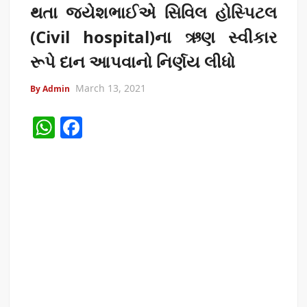
થતા જયેશભાઈએ સિવિલ હોસ્પિટલ
(Civil hospital)ના ઋણ સ્વીકાર
રૂપે દાન આપવાનો નિર્ણય લીધો
March 13, 2021
By Admin
W
F
h
a
at
c
s
e
A
b
p
o
p
o
k