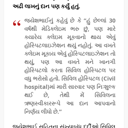
અઢી લાખનું દાન પણ કર્યું હતું.
જયેશભાઈનું કહેવું છે કે “હું છેલ્લાં 30
વર્ષથી મેડિક્લેઇમ ભરુ છું, પણ મારે
ક્યારેય ક્લેઇમ મૂકવાનો થાય એવું
હોસ્પિટલાઇઝેશન થયું નહોતું. આ વખતે
ક્લેઇમ મૂકાય એવું હોસ્પિટલાઇઝેશન તો
થયું, પણ આ વખતે મને ખાનગી
હોસ્પિટલો કરતા સિવિલ હોસ્પિટલ પર
વધુ ભરોસો હતો. સિવિલ હોસ્પિટલ
(Civil
hospital)
માં મારી સારવાર પણ નિઃશુલ્ક
થઈ છે, તેથી મેં સિવિલના
ઋણસ્વીકારરૂપે આ દાન આપવાનો
નિર્ણય લીધો છે.”
જયેશભાઈ સહિતના સંખ્યાબંધ દર્દીઓ સિવિલ