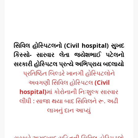
સિવિલ હોસ્પિટલનો (Civil hospital) સુખદ
કિસ્સો- સારવાર લેતા જયેશભાઈ પટેલનો
સરકારી હોસ્પિટલ પ્રત્યે અભિપ્રાય બદલાયો
પ્રતિષ્ઠિત બિલ્ડરે ખાનગી હોસ્પિટલોને
અવગણી સિવિલ હોસ્પિટલ
(Civil
hospital)
માં કોરોનાની નિઃશુલ્ક સારવાર
લીધી : સાજા થયા બાદ સિવિલને રૂ. અઢી
લાખનું દાન આપ્યું
સરકારે અમદાવાદ સહિતની સિવિલ હોસ્પિટલો