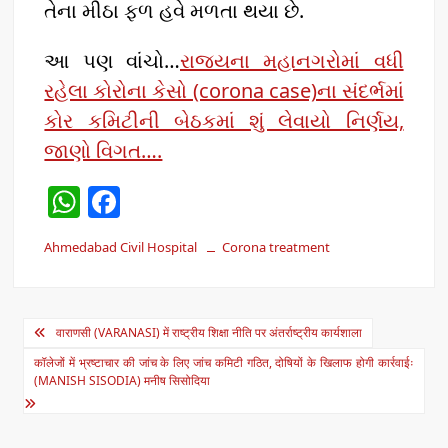
તેના મીઠા ફળ હવે મળતા થયા છે.
આ પણ વાંચો…
રાજ્યના મહાનગરોમાં વધી
રહેલા કોરોના કેસો (corona case)ના સંદર્ભમાં
કોર કમિટીની બેઠકમાં શું લેવાયો નિર્ણય,
જાણો વિગત….
W
F
h
a
Ahmedabad Civil Hospital
Corona treatment
at
c
s
e
A
b
Post
वाराणसी (VARANASI) में राष्ट्रीय शिक्षा नीति पर अंतर्राष्ट्रीय कार्यशाला
p
o
navigation
कॉलेजों में भ्रष्टाचार की जांच के लिए जांच कमिटी गठित, दोषियों के खिलाफ होगी कार्रवाईः
(MANISH SISODIA) मनीष सिसोदिया
p
o
k