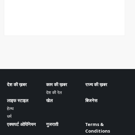
देश की ख़बर
काम की ख़बर
राज्य की ख़बर
देश की रेल
लाइफ स्टाइल
खेल
बिजनेस
हेल्थ
धर्म
एक्सपर्ट ओपिनियन
गुजराती
Terms &
Conditions