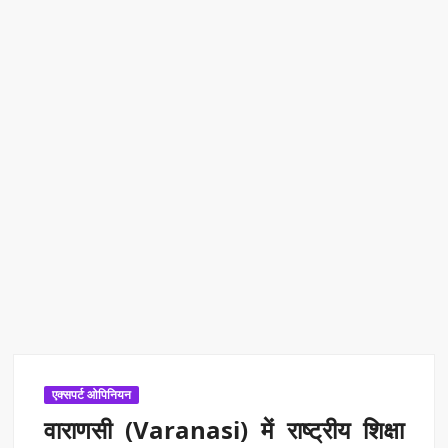
एक्सप्रेस में बड़ा बदलाव
Kashi Daughter Vasudha: काशी की बिटिया वसुधा को मिला ‘वर्ल्ड
रिकॉर्ड ऑफ इंडिया’ सम्मान
Border Security India: केंद्रीय गृह मंत्री अमित शाह ने सीमा सुरक्षा पर
दिया बड़ा संदेश
Train Route Diversion: अहमदाबाद–दरभंगा स्पेशल ट्रेन का मार्ग
बदला
MANAS National Narcotics Helpline: ‘मानस’ बना नशे के
खिलाफ डिजिटल कवच
BPCL Ethanol Case: इथेनॉल आवंटन विवाद पर सरकार का जवाब
एक्सपर्ट ओपिनियन
वाराणसी (Varanasi) में राष्ट्रीय शिक्षा