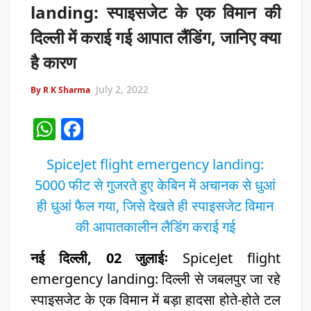
landing: स्पाइसजेट के एक विमान की
दिल्ली में कराई गई आपात लैंडिंग, जानिए क्या
है कारण
July 2, 2022
By R K Sharma
W
F
h
a
SpiceJet flight emergency landing:
at
c
5000 फीट से गुजरते हुए केबिन में अचानक से धुआं
s
e
ही धुआं फैल गया, जिसे देखते ही स्पाइसजेट विमान
A
b
की आपातकालीन लैडिंग कराई गई
p
o
p
o
नई दिल्ली, 02 जुलाईः
SpiceJet flight
emergency landing: दिल्ली से जबलपुर जा रहे
k
स्पाइसजेट के एक विमान में बड़ा हादसा होते-होते टल