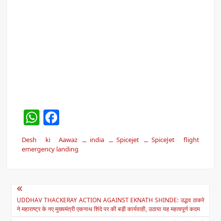
W
F
h
a
Desh ki Aawaz
india
Spicejet
SpiceJet flight
at
c
emergency landing
s
e
A
b
Post
p
o
UDDHAV THACKERAY ACTION AGAINST EKNATH SHINDE: उद्धव ठाकरे
navigation
p
o
ने महाराष्ट्र के नए मुख्यमंत्री एकनाथ शिंदे पर की बड़ी कार्यवाही, उठाया यह महत्वपूर्ण कदम