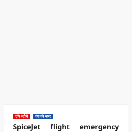
रिकॉर्ड ऑफ इंडिया’ सम्मान
Border Security India: केंद्रीय गृह मंत्री अमित शाह ने सीमा सुरक्षा पर
दिया बड़ा संदेश
Train Route Diversion: अहमदाबाद–दरभंगा स्पेशल ट्रेन का मार्ग
बदला
MANAS National Narcotics Helpline: ‘मानस’ बना नशे के
खिलाफ डिजिटल कवच
BPCL Ethanol Case: इथेनॉल आवंटन विवाद पर सरकार का जवाब
PM Narendra Modi के नेतृत्व में देश की प्रतिष्ठा बढ़ी विदेशों में:
अठावले
टॉप स्टोरी
देश की ख़बर
SpiceJet flight emergency