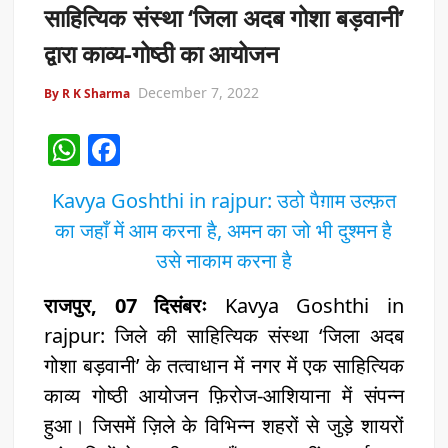
साहित्यिक संस्था ‘जिला अदब गोशा बड़वानी’
द्वारा काव्य-गोष्ठी का आयोजन
December 7, 2022
By R K Sharma
W
F
h
a
Kavya Goshthi in rajpur: उठो पैग़ाम उल्फ़त
at
c
का जहाँ में आम करना है, अमन का जो भी दुश्मन है
s
e
उसे नाकाम करना है
A
b
p
o
राजपुर, 07 दिसंबरः
Kavya Goshthi in
p
o
rajpur: जिले की साहित्यिक संस्था ‘जिला अदब
गोशा बड़वानी’ के तत्वाधान में नगर में एक साहित्यिक
k
काव्य गोष्ठी आयोजन फ़िरोज-आशियाना में संपन्न
हुआ। जिसमें ज़िले के विभिन्न शहरों से जुड़े शायरों