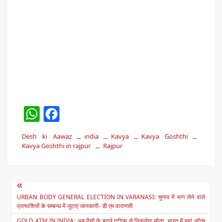
W
F
h
a
Desh ki Aawaz
india
Kavya
Kavya Goshthi
at
c
Kavya Goshthi in rajpur
Rajpur
s
e
A
b
Post
p
o
URBAN BODY GENERAL ELECTION IN VARANASI: चुनाव में भाग लेने वाले
navigation
p
o
प्रत्याशियों के सम्बन्ध में जुटाएं जानकारी- डी एम वाराणसी
GOLD ATM IN INDIA: अब पैसों के बदले एटीएम से निकलेगा सोना, भारत में यहां लॉन्च