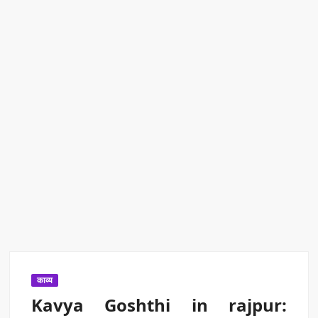
एक्सप्रेस में बड़ा बदलाव
Kashi Daughter Vasudha: काशी की बिटिया वसुधा को मिला ‘वर्ल्ड
रिकॉर्ड ऑफ इंडिया’ सम्मान
Border Security India: केंद्रीय गृह मंत्री अमित शाह ने सीमा सुरक्षा पर
दिया बड़ा संदेश
Train Route Diversion: अहमदाबाद–दरभंगा स्पेशल ट्रेन का मार्ग
बदला
MANAS National Narcotics Helpline: ‘मानस’ बना नशे के
खिलाफ डिजिटल कवच
BPCL Ethanol Case: इथेनॉल आवंटन विवाद पर सरकार का जवाब
काव्य
Kavya Goshthi in rajpur: