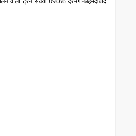
लने वाली ट्रेन संख्या 09466 दरभंगा-अहमदाबाद