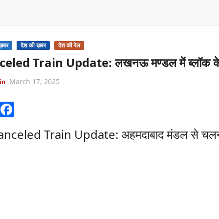
ख़बर
देश की ख़बर
देश की रेल
eled Train Update: लखनऊ मण्डल में ब्लॉक के का
March 17, 2025
in
W
F
h
a
nceled Train Update: अहमदाबाद मंडल से चलने/गु
at
c
s
e
A
b
p
o
p
o
k