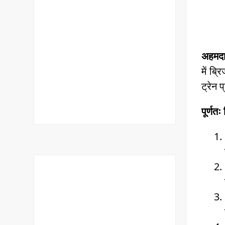
अहमदाब
में ब्
ट्रेन 
पूर्णतः 