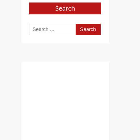
Search
Search
for: