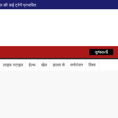
ी कई ट्रेनें प्रभावित
एवं वेलनेस सेंटर
पेशल ट्रेन
AZ
े फेरे विस्तारित
रेस में बड़ा बदलाव
कॉर्ड ऑफ इंडिया’ सम्मान
ગુજરાતી
हिन्दी
र दिया बड़ा संदेश
Train Route Diversion: अहमदाबाद–दरभंगा स्पेशल 
लाइफ स्टाइल
हेल्थ
खेल
क़लम से
मनोरंजन
विश्व
लाफ डिजिटल कवच
BPCL Ethanol Case: इथेनॉल आवंटन विवाद पर 