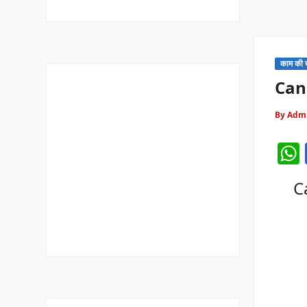
काम की 
Canc
By Adm
Ca