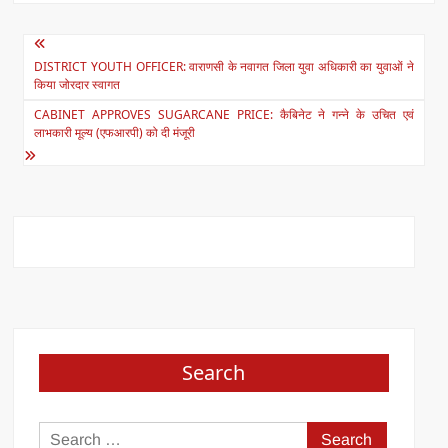
A
b
Post
p
o
DISTRICT YOUTH OFFICER: वाराणसी के नवागत जिला युवा अधिकारी का युवाओं ने
navigation
p
o
किया जोरदार स्वागत
k
CABINET APPROVES SUGARCANE PRICE: कैबिनेट ने गन्ने के उचित एवं
लाभकारी मूल्य (एफआरपी) को दी मंजूरी
Search
Search