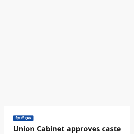
एक्सप्रेस में बड़ा बदलाव
Kashi Daughter Vasudha: काशी की बिटिया वसुधा को मिला ‘वर्ल्ड
रिकॉर्ड ऑफ इंडिया’ सम्मान
Border Security India: केंद्रीय गृह मंत्री अमित शाह ने सीमा सुरक्षा पर
दिया बड़ा संदेश
Train Route Diversion: अहमदाबाद–दरभंगा स्पेशल ट्रेन का मार्ग
बदला
MANAS National Narcotics Helpline: ‘मानस’ बना नशे के
खिलाफ डिजिटल कवच
BPCL Ethanol Case: इथेनॉल आवंटन विवाद पर सरकार का जवाब
देश की ख़बर
Union Cabinet approves caste