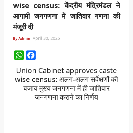
wise census: केंद्रीय मंत्रिमंडल ने
आगामी जनगणना में जातिवार गणना की
मंजूरी दी
April 30, 2025
By Admin
W
F
h
a
Union Cabinet approves caste
at
c
wise census: अलग-अलग सर्वेक्षणों की
s
e
बजाय मुख्य जनगणना में ही जातिवार
A
b
जनगणना कराने का निर्णय
p
o
p
o
k