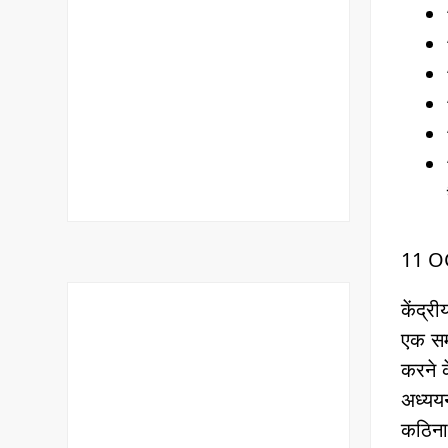
11 O
केंद्र
एक समू
करने क
अध्ययन
कठिनाइ