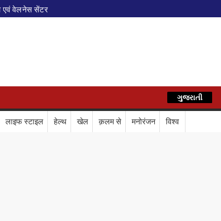
एवं वेलनेस सेंटर
पेशल ट्रेन
े फेरे विस्तारित
AZ
रेस में बड़ा बदलाव
कॉर्ड ऑफ इंडिया’ सम्मान
र दिया बड़ा संदेश
Train Route Diversion: अहमदाबाद–दरभंगा स्पेशल 
ગુજરાતી
हिन्दी
लाफ डिजिटल कवच
BPCL Ethanol Case: इथेनॉल आवंटन विवाद पर 
लाइफ स्टाइल
हेल्थ
खेल
क़लम से
मनोरंजन
विश्व
वले