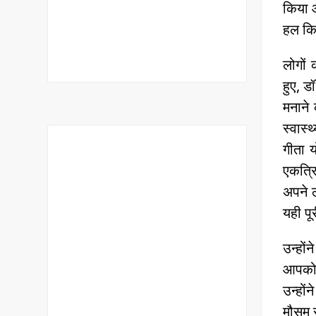
किया औ
हल कि
लोगों 
हुए, ड
मनाने 
स्वास्
गीता य
एकत्रि
अपने ल
यही पूर
उन्हों
आपको आ
उन्हों
मौसम स