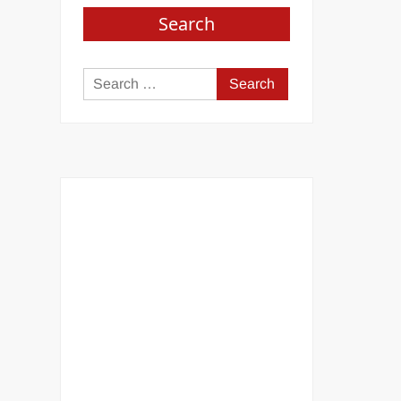
Search
Search
for: