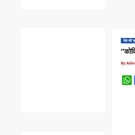
देश की 
“कोवि
By Adm