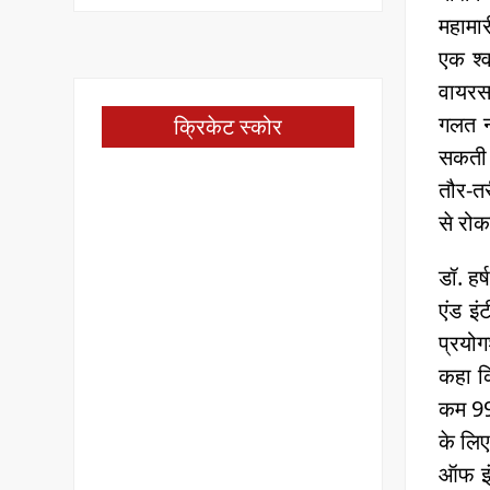
महामार
एक श्व
वायरस 
गलत नह
क्रिकेट स्कोर
सकती 
तौर-तर
से रोक
डॉ. हर
एंड इं
प्रयोग
कहा क
कम 99
के लि
ऑफ इंड