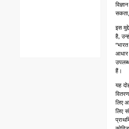
विज्ञा
सकता, 
इस मुद
है, उन
“भारत 
आधार प
उपलब्ध
हैं।
यह दोह
वितरण 
लिए आव
लिए स
प्राथम
कोविड-