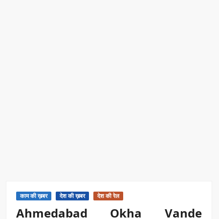
रिकॉर्ड ऑफ इंडिया’ सम्मान
Border Security India: केंद्रीय गृह मंत्री अमित शाह ने सीमा सुरक्षा पर
दिया बड़ा संदेश
Train Route Diversion: अहमदाबाद–दरभंगा स्पेशल ट्रेन का मार्ग
बदला
MANAS National Narcotics Helpline: ‘मानस’ बना नशे के
खिलाफ डिजिटल कवच
BPCL Ethanol Case: इथेनॉल आवंटन विवाद पर सरकार का जवाब
PM Narendra Modi के नेतृत्व में देश की प्रतिष्ठा बढ़ी विदेशों में:
अठावले
काम की ख़बर
देश की ख़बर
देश की रेल
Ahmedabad Okha Vande