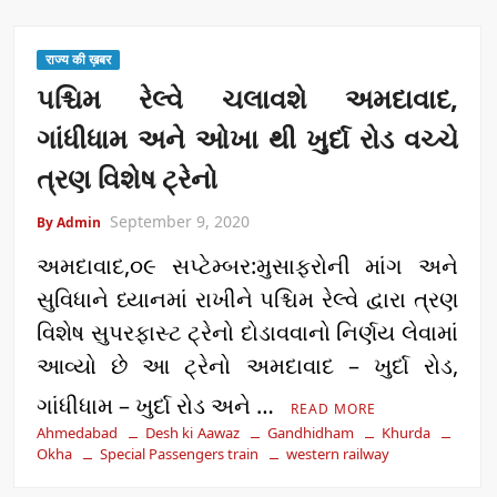
राज्य की ख़बर
પશ્ચિમ રેલ્વે ચલાવશે અમદાવાદ,
ગાંધીધામ અને ઓખા થી ખુર્દા રોડ વચ્ચે
ત્રણ વિશેષ ટ્રેનો
September 9, 2020
By Admin
અમદાવાદ,૦૯ સપ્ટેમ્બર:મુસાફરોની માંગ અને
સુવિધાને ધ્યાનમાં રાખીને પશ્ચિમ રેલ્વે દ્વારા ત્રણ
વિશેષ સુપરફાસ્ટ ટ્રેનો દોડાવવાનો નિર્ણય લેવામાં
આવ્યો છે આ ટ્રેનો અમદાવાદ – ખુર્દા રોડ,
ગાંધીધામ – ખુર્દા રોડ અને …
READ MORE
Ahmedabad
Desh ki Aawaz
Gandhidham
Khurda
Okha
Special Passengers train
western railway