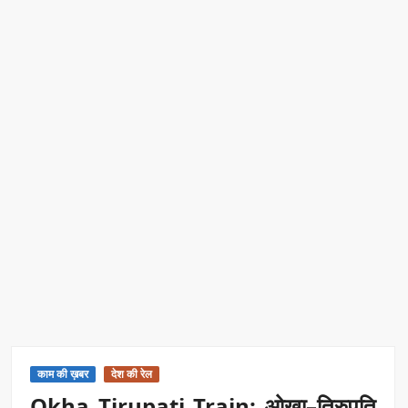
काम की ख़बर
देश की रेल
Okha Tirupati Train: ओखा–तिरुपति