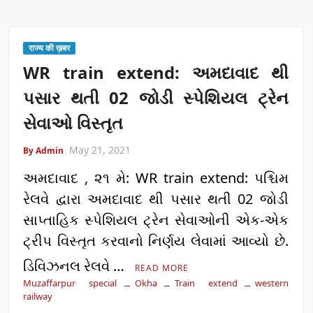
राज्य की ख़बर
WR train extend: અમદાવાદ થી
પસાર થતી 02 જોડી સ્પેશિયલ ટ્રેન
સેવાઓ વિસ્તૃત
May 21, 2021
By Admin
અમદાવાદ , ૨૧ મે: WR train extend: પશ્ચિમ
રેલવે દ્વારા અમદાવાદ થી પસાર થતી 02 જોડી
સાપ્તાહિક સ્પેશિયલ ટ્રેન સેવાઓની એક-એક
ટ્રીપ વિસ્તૃત કરવાનો નિર્ણય લેવામાં આવ્યો છે.
ડિવિઝનલ રેલવે …
READ MORE
Muzaffarpur special
Okha
Train extend
western
railway