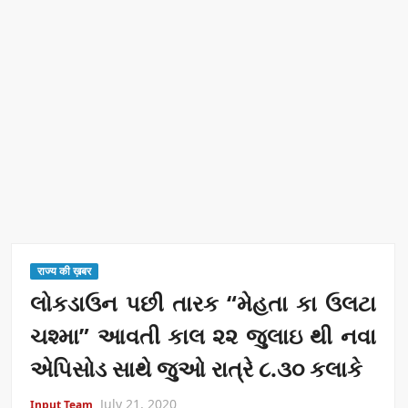
राज्य की ख़बर
લોકડાઉન પછી તારક “મેહતા કા ઉલટા
ચશ્મા” આવતી કાલ ૨૨ જુલાઇ થી નવા
એપિસોડ સાથે જુઓ રાત્રે ૮.૩૦ કલાકે
July 21, 2020
Input Team