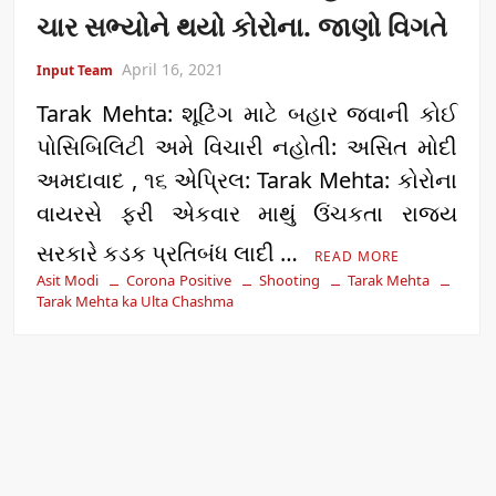
ચાર સભ્યોને થયો કોરોના. જાણો વિગતે
April 16, 2021
Input Team
Tarak Mehta: શૂટિંગ માટે બહાર જવાની કોઈ
પોસિબિલિટી અમે વિચારી નહોતી: અસિત મોદી
અમદાવાદ , ૧૬ એપ્રિલ: Tarak Mehta: કોરોના
વાયરસે ફરી એકવાર માથું ઉંચકતા રાજ્ય
સરકારે કડક પ્રતિબંધ લાદી …
READ MORE
Asit Modi
Corona Positive
Shooting
Tarak Mehta
Tarak Mehta ka Ulta Chashma