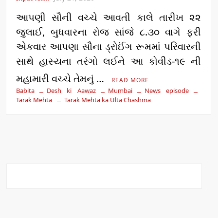
આપણી સૌની વચ્ચે આવતી કાલે તારીખ ૨૨
જુલાઈ, બુધવારના રોજ સાંજે ૮.૩૦ વાગે ફરી
એકવાર આપણા સૌના ડ્રોઈંગ રૂમમાં પરિવારની
સાથે હાસ્યના તરંગો લઈને આ કોવીડ-૧૯ ની
મહામારી વચ્ચે તેમનું …
READ MORE
Babita
Desh ki Aawaz
Mumbai
News episode
Tarak Mehta
Tarak Mehta ka Ulta Chashma