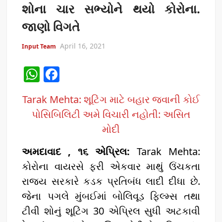
શોના ચાર સભ્યોને થયો કોરોના.
જાણો વિગતે
April 16, 2021
Input Team
W
F
h
a
Tarak Mehta: શૂટિંગ માટે બહાર જવાની કોઈ
at
c
પોસિબિલિટી અમે વિચારી નહોતી: અસિત
s
e
મોદી
A
b
p
o
અમદાવાદ , ૧૬ એપ્રિલ:
Tarak Mehta:
p
o
કોરોના વાયરસે ફરી એકવાર માથું ઉંચકતા
રાજ્ય સરકારે કડક પ્રતિબંધ લાદી દીધા છે.
k
જેના પગલે મુંબઈમાં બોલિવૂડ ફિલ્મ્સ તથા
ટીવી શોનું શૂટિંગ 30 એપ્રિલ સુધી અટકાવી