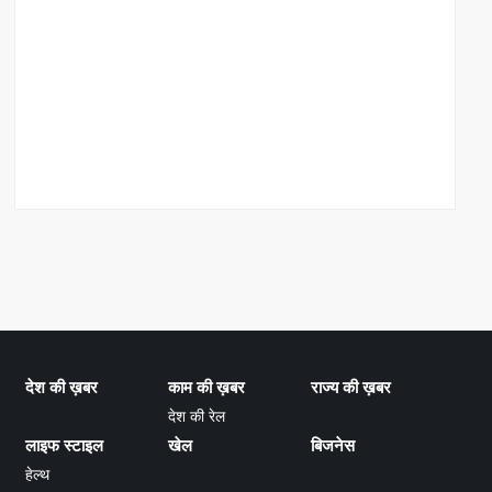
देश की ख़बर
काम की ख़बर
राज्य की ख़बर
देश की रेल
लाइफ स्टाइल
खेल
बिजनेस
हेल्थ