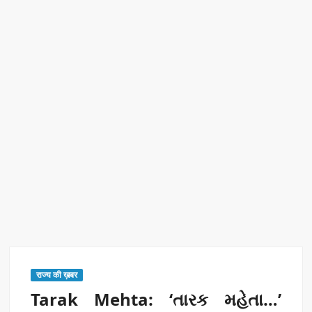
रिकॉर्ड ऑफ इंडिया’ सम्मान
Border Security India: केंद्रीय गृह मंत्री अमित शाह ने सीमा सुरक्षा पर
दिया बड़ा संदेश
Train Route Diversion: अहमदाबाद–दरभंगा स्पेशल ट्रेन का मार्ग
बदला
MANAS National Narcotics Helpline: ‘मानस’ बना नशे के
खिलाफ डिजिटल कवच
BPCL Ethanol Case: इथेनॉल आवंटन विवाद पर सरकार का जवाब
PM Narendra Modi के नेतृत्व में देश की प्रतिष्ठा बढ़ी विदेशों में:
अठावले
राज्य की ख़बर
Tarak Mehta: ‘તારક મહેતા…’