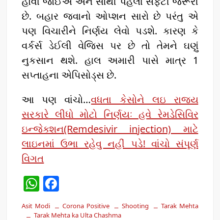
હોવી જોઈએ અને સૌથી પહેલાં સેફ્ટી જરૂરી
છે. બહાર જવાનો ઓપ્શન સારો છે પરંતુ એ
પણ વિચારીને નિર્ણય લેવો પડશે. કારણ કે
વર્કર્સ ડેઈલી વેજિસ પર છે તો તેમને ઘણું
નુકસાન થશે. હાલ અમારી પાસે માત્ર 1
સપ્તાહના એપિસોડ્સ છે.
આ પણ વાંચો…
વધતા કેસોને લઇ રાજ્ય
સરકારે લીધો મોટો નિર્ણયઃ હવે રેમડેસિવિર
ઇન્જેક્શન(Remdesivir injection) માટે
લાઇનમાં ઉભા રહેવુ નહીં પડે! વાંચો સંપૂર્ણ
વિગત
W
F
h
a
Asit Modi
Corona Positive
Shooting
Tarak Mehta
at
c
Tarak Mehta ka Ulta Chashma