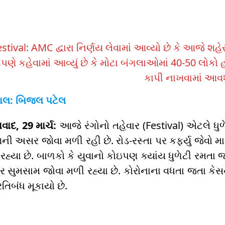
stival: AMC દ્વારા નિર્ણય લેવામાં આવ્યો છે કે આજે શ
્ટપણે કહેવામાં આવ્યું છે કે મોટા બંગલાઓમાં 40-50 લો
કાપી નાખવામાં આવશ
ાલ: બિજલ પટેલ
ાદ, 29 માર્ચ:
આજે રંગોનો તહેવાર (Festival) એટલે ધુળેટ
ી અસર જોવા મળી રહી છે. રોડ-રસ્તા પર કર્ફ્યુ જેવો મ
રહ્યા છે. બાળકો કે યુવાનો કોઇપણ ક્યાંય ધુળેટી રમતા
ાર સુમસામ જોવા મળી રહ્યા છે. કોરોનાના વધતા જતા કેસ
રતિબંધ મૂકાયો છે.