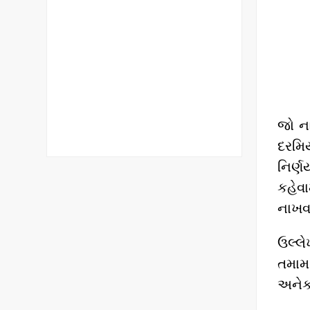
જો ના
દરમિ
નિર્ણ
કહેવા
નાખવા
ઉલ્લે
તમામ
અનેક 