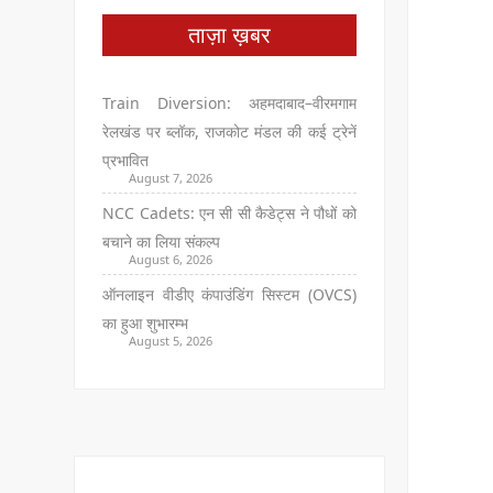
ताज़ा ख़बर
Train Diversion: अहमदाबाद–वीरमगाम
रेलखंड पर ब्लॉक, राजकोट मंडल की कई ट्रेनें
प्रभावित
August 7, 2026
NCC Cadets: एन सी सी कैडेट्स ने पौधों को
बचाने का लिया संकल्प
August 6, 2026
ऑनलाइन वीडीए कंपाउंडिंग सिस्टम (OVCS)
का हुआ शुभारम्भ
August 5, 2026