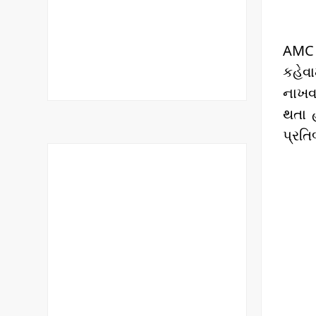
AMC દ
કહેવા
નાખવા
થતા 
પ્રતિ