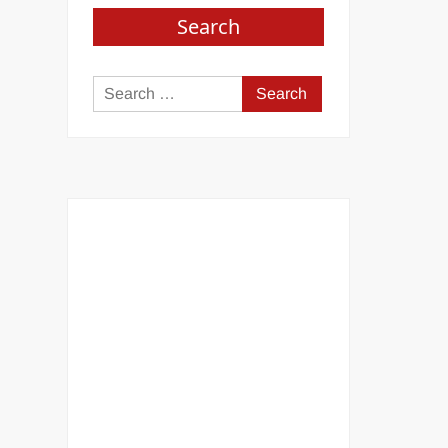
Search
Search
for: