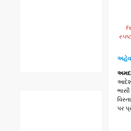
Fe
સ્પષ
અહેવ
અમદાવ
આદેશન
ભાસી 
વિસ્ત
પર પ્