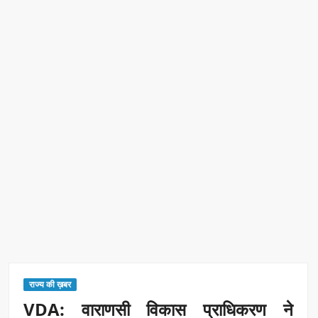
रिकॉर्ड ऑफ इंडिया’ सम्मान
Border Security India: केंद्रीय गृह मंत्री अमित शाह ने सीमा सुरक्षा पर
दिया बड़ा संदेश
Train Route Diversion: अहमदाबाद–दरभंगा स्पेशल ट्रेन का मार्ग
बदला
MANAS National Narcotics Helpline: ‘मानस’ बना नशे के
खिलाफ डिजिटल कवच
BPCL Ethanol Case: इथेनॉल आवंटन विवाद पर सरकार का जवाब
PM Narendra Modi के नेतृत्व में देश की प्रतिष्ठा बढ़ी विदेशों में:
अठावले
राज्य की ख़बर
VDA: वाराणसी विकास प्राधिकरण ने