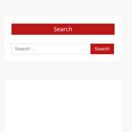
Search
Search
for: