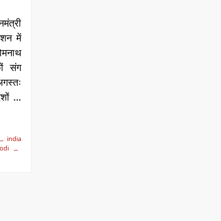
मंत्री
िशन में
ोमनाथ
ों संग
अगस्तः
ेशों …
india
odi