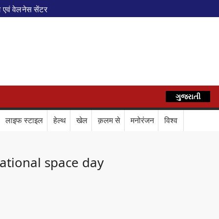
एवं वेलनेस सेंटर
पेशल ट्रेन
े फेरे विस्तारित
AZ
रेस में बड़ा बदलाव
कॉर्ड ऑफ इंडिया’ सम्मान
र दिया बड़ा संदेश
Train Route Diversion: अहमदाबाद–दरभंगा स्पेशल 
ગુજરાતી
हिन्दी
लाफ डिजिटल कवच
BPCL Ethanol Case: इथेनॉल आवंटन विवाद पर 
लाइफ स्टाइल
हेल्थ
खेल
क़लम से
मनोरंजन
विश्व
वले
ational space day