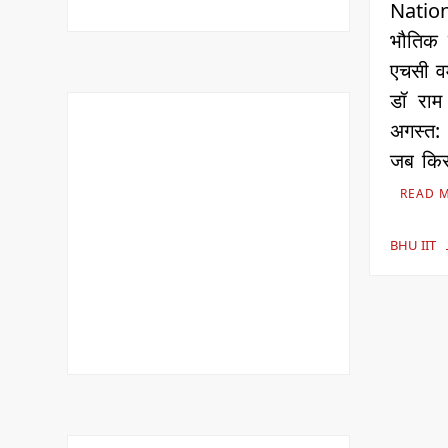
Nation
भौतिक व
एचसी वर्
डॉ राम
अगस्त:
जब किस
READ 
BHU IIT