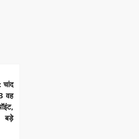
चांद
-3 वह
ॉइंट,
बड़े