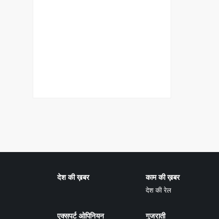
देश की ख़बर
काम की ख़बर
देश की रेल
एक्सपर्ट ओपिनियन
गुजराती