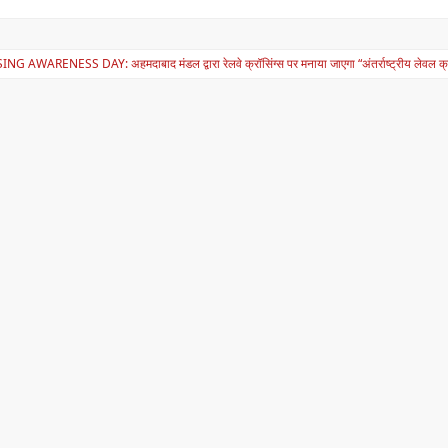
A
b
p
o
G AWARENESS DAY: अहमदाबाद मंडल द्वारा रेलवे क्रॉसिंग्स पर मनाया जाएगा “अंतर्राष्ट्रीय लेवल क्
p
o
ation
k