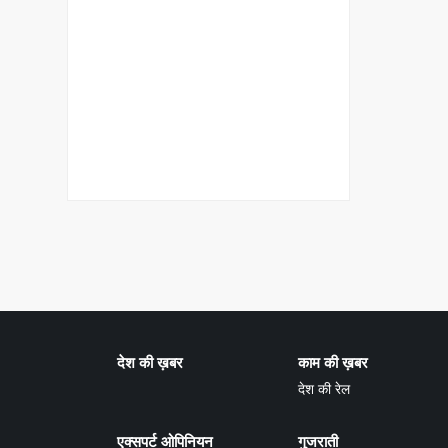
देश की ख़बर
काम की ख़बर
देश की रेल
एक्सपर्ट ओपिनियन
गुजराती