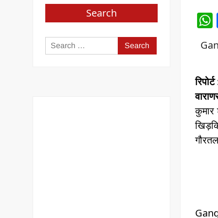
Search
Search
Gang
for:
रिपोर्
वाराण
कुमार 
खिड़कि
गौरतलब
Ganga 