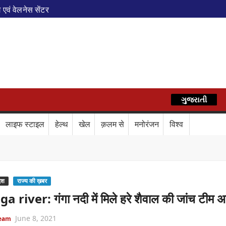
एवं वेलनेस सेंटर
पेशल ट्रेन
े फेरे विस्तारित
AZ
रेस में बड़ा बदलाव
कॉर्ड ऑफ इंडिया’ सम्मान
र दिया बड़ा संदेश
Train Route Diversion: अहमदाबाद–दरभंगा स्पेशल 
ગુજરાતી
हिन्दी
लाफ डिजिटल कवच
BPCL Ethanol Case: इथेनॉल आवंटन विवाद पर 
लाइफ स्टाइल
हेल्थ
खेल
क़लम से
मनोरंजन
विश्व
वले
देश
राज्य की ख़बर
 river: गंगा नदी में मिले हरे शैवाल की जांच टीम अध
June 8, 2021
Team