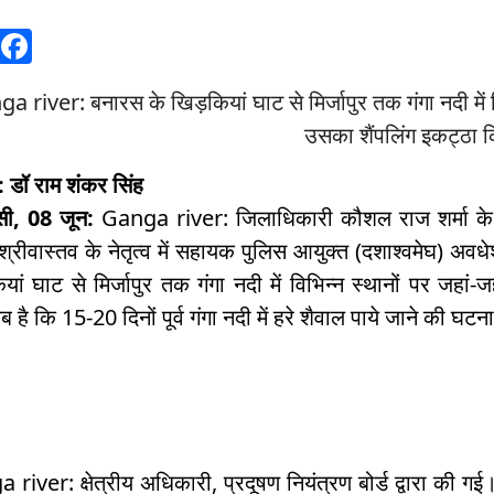
W
F
h
a
a river: बनारस के खिड़कियां घाट से मिर्जापुर तक गंगा नदी में वि
at
c
उसका शैंपलिंग इकट्ठा 
s
e
A
b
ट : डॉ राम शंकर सिंह
p
o
सी, 08 जून:
Ganga river: जिलाधिकारी कौशल राज शर्मा के निर्
p
o
श्रीवास्तव के नेतृत्व में सहायक पुलिस आयुक्त (दशाश्वमेघ) अव
यां घाट से मिर्जापुर तक गंगा नदी में विभिन्न स्थानों पर जहा
k
 है कि 15-20 दिनों पूर्व गंगा नदी में हरे शैवाल पाये जाने की घ
river: क्षेत्रीय अधिकारी, प्रदूषण नियंत्रण बोर्ड द्वारा की गई