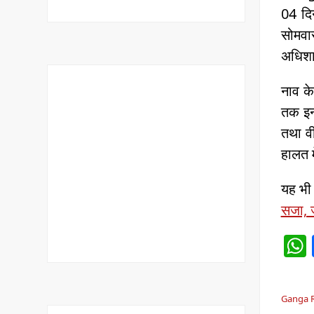
04 दिन
सोमवार
अधिशास
नाव के
तक इनक
तथा वी
हालत म
यह भी
सजा, ज
Ganga R