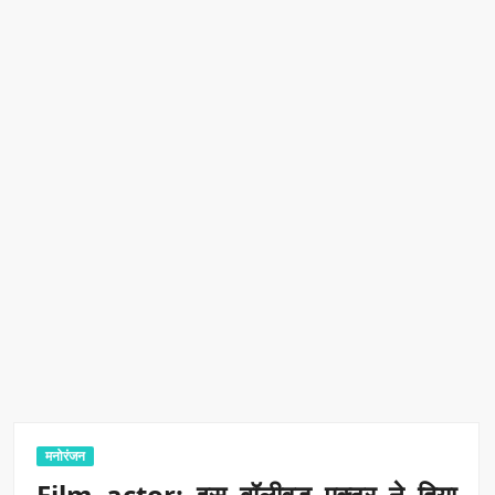
मनोरंजन
Film actor: इस बॉलीवुड एक्टर ने दिया