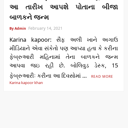
આ તારીખ આપશે પોતાના બીજા
બાળકને જન્મ
February 14, 2021
By Admin
Karina kapoor: સૈફ અલી ખાને અગાઉ
મીડિયાને એવા સંકેતો પણ આપ્યા હતા કે કરીના
ફેબ્રુઆરી મહિનામાં તેના બાળકને જન્મ
આપવા જઇ રહી છે. બોલિવુડ ડેસ્ક, 15
ફેબ્રુઆરીઃ કરીના આ દિવસોમાં …
READ MORE
Karina kapoor khan