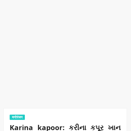
रिकॉर्ड ऑफ इंडिया’ सम्मान
Border Security India: केंद्रीय गृह मंत्री अमित शाह ने सीमा सुरक्षा पर
दिया बड़ा संदेश
Train Route Diversion: अहमदाबाद–दरभंगा स्पेशल ट्रेन का मार्ग
बदला
MANAS National Narcotics Helpline: ‘मानस’ बना नशे के
खिलाफ डिजिटल कवच
BPCL Ethanol Case: इथेनॉल आवंटन विवाद पर सरकार का जवाब
PM Narendra Modi के नेतृत्व में देश की प्रतिष्ठा बढ़ी विदेशों में:
अठावले
मनोरंजन
Karina kapoor: કરીના કપૂર ખાન