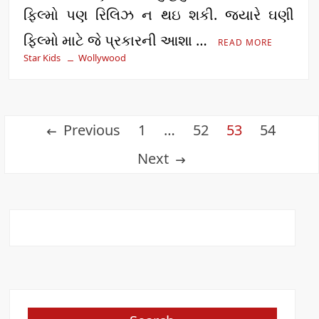
ફિલ્મો પણ રિલિઝ ન થઇ શકી. જ્યારે ઘણી
ફિલ્મો માટે જે પ્રકારની આશા …
READ MORE
Star Kids
Wollywood
Posts
Previous
1
…
52
53
54
pagination
Next