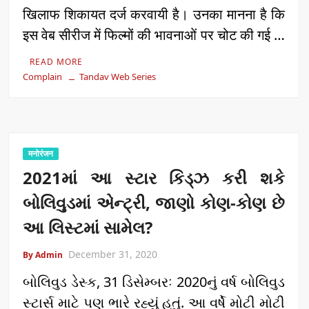
खिलाफ शिकायत दर्ज करवायी है। उनका मानना है कि
इस वेब सीरीज में फिल्मों की भावनाओं पर चोट की गई …
READ MORE
Complain
Tandav Web Series
मनोरंजन
2021માં આ સ્ટાર કિડ્ઝ કરી શકે
બોલિવુડમાં એન્ટ્રી, જાણો કોણ-કોણ છે
આ લિસ્ટમાં સામેલ?
December 31, 2020
By Admin
બોલિવુડ ડેસ્ક, 31 ડિસેમ્બરઃ 2020નું વર્ષ બોલિવુડ
સ્ટાર્સ માટે પણ ભારે રહ્યું હતું. આ વર્ષે મોટી મોટી