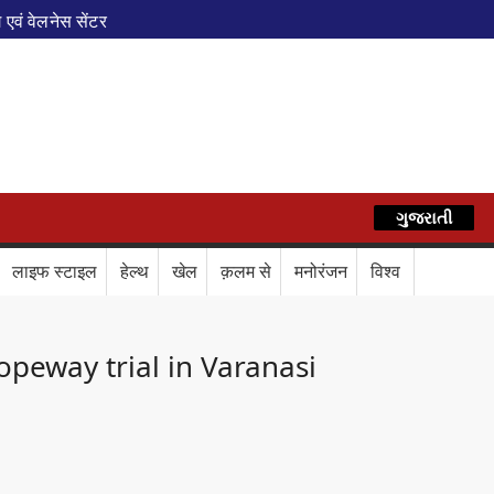
एवं वेलनेस सेंटर
पेशल ट्रेन
े फेरे विस्तारित
AZ
रेस में बड़ा बदलाव
कॉर्ड ऑफ इंडिया’ सम्मान
र दिया बड़ा संदेश
Train Route Diversion: अहमदाबाद–दरभंगा स्पेशल 
ગુજરાતી
हिन्दी
लाफ डिजिटल कवच
BPCL Ethanol Case: इथेनॉल आवंटन विवाद पर 
लाइफ स्टाइल
हेल्थ
खेल
क़लम से
मनोरंजन
विश्व
वले
opeway trial in Varanasi