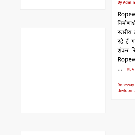
By Admin
Ropewa
निर्माणा
स्तरीय 
रहे हैं 
शंकर सि
Ropewa
…
REA
Ropeway 
devlopme