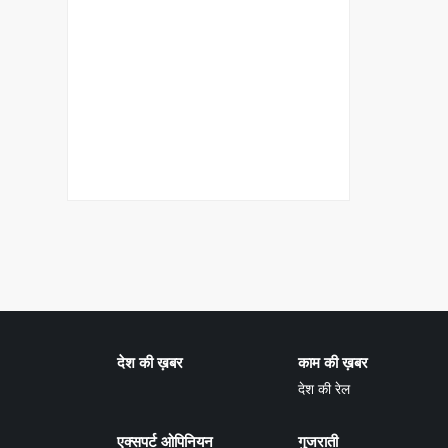
देश की ख़बर
काम की ख़बर
देश की रेल
एक्सपर्ट ओपिनियन
गुजराती