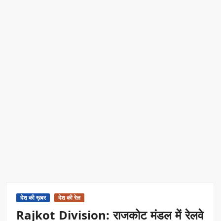
रिकॉर्ड ऑफ इंडिया’ सम्मान
Border Security India: केंद्रीय गृह मंत्री अमित शाह ने सीमा सुरक्षा पर
दिया बड़ा संदेश
Train Route Diversion: अहमदाबाद–दरभंगा स्पेशल ट्रेन का मार्ग
बदला
MANAS National Narcotics Helpline: ‘मानस’ बना नशे के
खिलाफ डिजिटल कवच
BPCL Ethanol Case: इथेनॉल आवंटन विवाद पर सरकार का जवाब
PM Narendra Modi के नेतृत्व में देश की प्रतिष्ठा बढ़ी विदेशों में:
अठावले
देश की ख़बर
देश की रेल
Rajkot Division: राजकोट मंडल में रेलवे