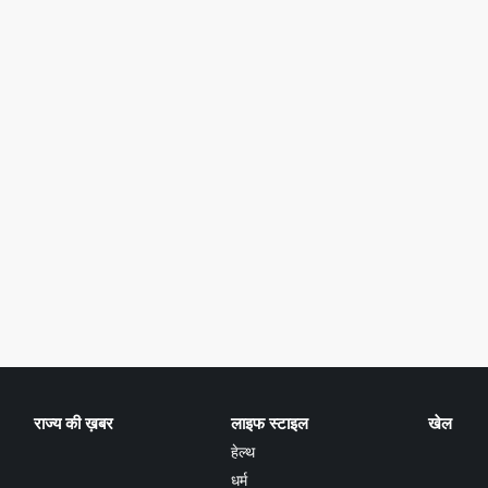
राज्य की ख़बर
लाइफ स्टाइल
खेल
हेल्थ
धर्म