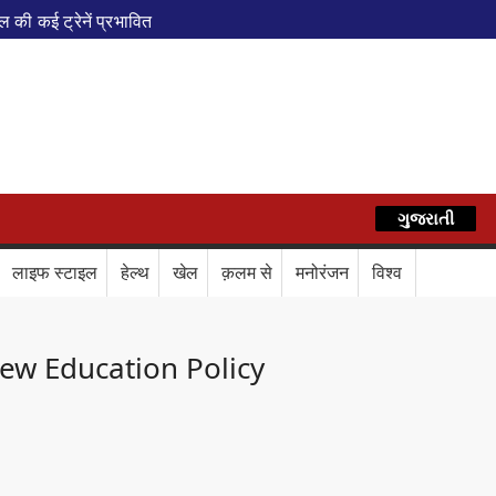
ी कई ट्रेनें प्रभावित
एवं वेलनेस सेंटर
पेशल ट्रेन
AZ
े फेरे विस्तारित
रेस में बड़ा बदलाव
कॉर्ड ऑफ इंडिया’ सम्मान
ગુજરાતી
हिन्दी
र दिया बड़ा संदेश
Train Route Diversion: अहमदाबाद–दरभंगा स्पेशल 
लाइफ स्टाइल
हेल्थ
खेल
क़लम से
मनोरंजन
विश्व
लाफ डिजिटल कवच
BPCL Ethanol Case: इथेनॉल आवंटन विवाद पर 
ew Education Policy