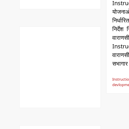
Instr
योजना
निर्धार
निर्देश
वारा
Inst
वाराण
सभागा
Instru
devlopme