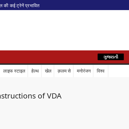
ी कई ट्रेनें प्रभावित
एवं वेलनेस सेंटर
पेशल ट्रेन
AZ
े फेरे विस्तारित
रेस में बड़ा बदलाव
कॉर्ड ऑफ इंडिया’ सम्मान
ગુજરાતી
हिन्दी
र दिया बड़ा संदेश
Train Route Diversion: अहमदाबाद–दरभंगा स्पेशल 
लाइफ स्टाइल
हेल्थ
खेल
क़लम से
मनोरंजन
विश्व
लाफ डिजिटल कवच
BPCL Ethanol Case: इथेनॉल आवंटन विवाद पर 
nstructions of VDA