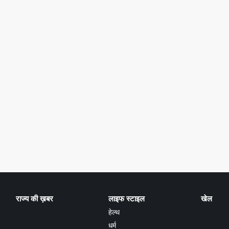
राज्य की ख़बर
लाइफ स्टाइल
खेल
हेल्थ
धर्म