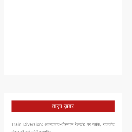
ताज़ा ख़बर
Train Diversion: अहमदाबाद–वीरमगाम रेलखंड पर ब्लॉक, राजकोट
मंडल की कई ट्रेनें प्रभावित