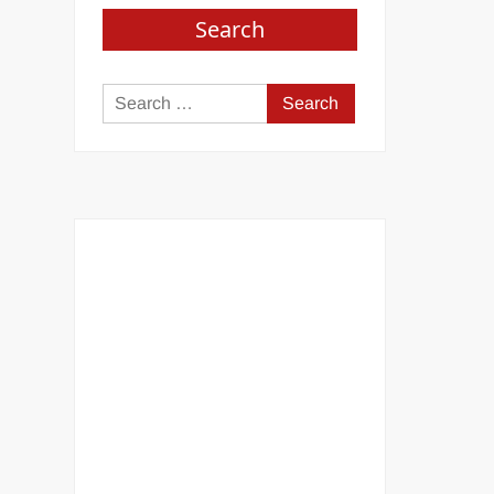
Search
Search
for: