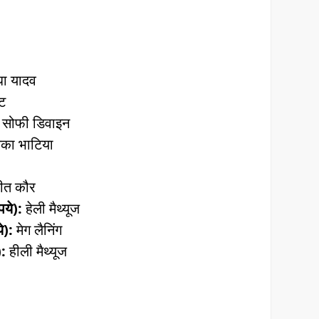
धा यादव
ंट
:
सोफी डिवाइन
िका भाटिया
ीत कौर
पये):
हेली मैथ्यूज
े):
मेग लैनिंग
):
हीली मैथ्यूज