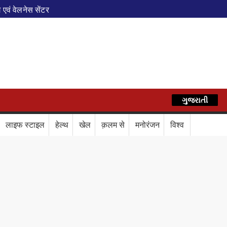
एवं वेलनेस सेंटर
पेशल ट्रेन
े फेरे विस्तारित
AZ
रेस में बड़ा बदलाव
कॉर्ड ऑफ इंडिया’ सम्मान
र दिया बड़ा संदेश
Train Route Diversion: अहमदाबाद–दरभंगा स्पेशल 
ગુજરાતી
हिन्दी
लाफ डिजिटल कवच
BPCL Ethanol Case: इथेनॉल आवंटन विवाद पर 
लाइफ स्टाइल
हेल्थ
खेल
क़लम से
मनोरंजन
विश्व
वले