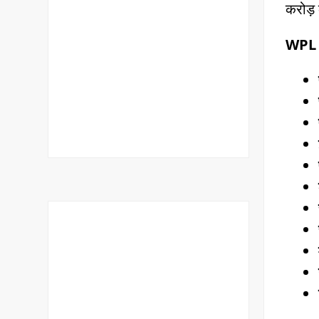
करोड़ 
WPL फा