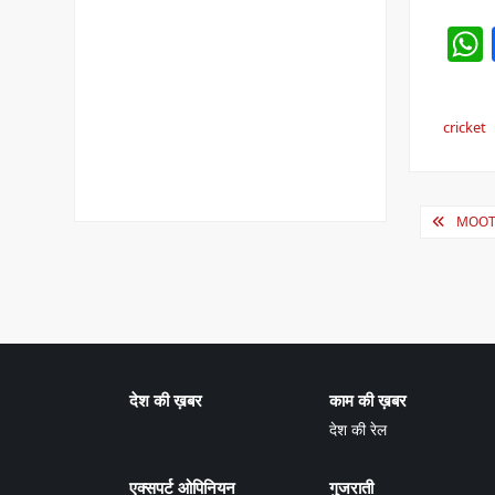
cricket
Post
MOOT C
navig
देश की ख़बर
काम की ख़बर
देश की रेल
एक्सपर्ट ओपिनियन
गुजराती