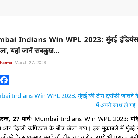
ai Indians Win WPL 2023: मुंबई इंडियंस ने
ला, यहां जानें सबकुछ…
March 27, 2023
Sharma
W
F
h
a
i Indians Win WPL 2023: मुंबई की टीम ट्रॉफी जीतने के स
at
c
में अपने साथ ले गई
s
e
A
b
स्क, 27 मार्चः
Mumbai Indians Win WPL 2023: महिला प
p
o
स और दिल्ली कैपिटल्स के बीच खेला गया। इस मुकाबले में मुं
 जीतने के साथ-साथ मुंबई की टीम छह करोड़ रुपये भी प्राइज मनी 