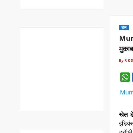
खेल
Mumb
मुकाब
By R K 
Mumba
खेल डे
इंडियं
ट्रॉफी