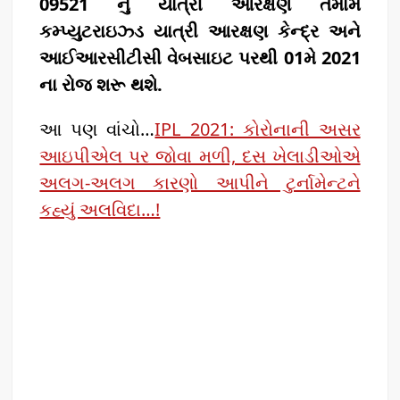
09521 નું યાત્રી આરક્ષણ તમામ
કમ્પ્યુટરાઇઝ્ડ યાત્રી આરક્ષણ કેન્દ્ર અને
આઈઆરસીટીસી વેબસાઇટ પરથી 01મે 2021
ના રોજ શરૂ થશે.
આ પણ વાંચો…
IPL 2021: કોરોનાની અસર
આઇપીએલ પર જોવા મળી, દસ ખેલાડીઓએ
અલગ-અલગ કારણો આપીને ટુર્નામેન્ટને
કહ્યું અલવિદા…!