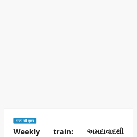
रिकॉर्ड ऑफ इंडिया’ सम्मान
Border Security India: केंद्रीय गृह मंत्री अमित शाह ने सीमा सुरक्षा पर
दिया बड़ा संदेश
Train Route Diversion: अहमदाबाद–दरभंगा स्पेशल ट्रेन का मार्ग
बदला
MANAS National Narcotics Helpline: ‘मानस’ बना नशे के
खिलाफ डिजिटल कवच
BPCL Ethanol Case: इथेनॉल आवंटन विवाद पर सरकार का जवाब
PM Narendra Modi के नेतृत्व में देश की प्रतिष्ठा बढ़ी विदेशों में:
अठावले
राज्य की ख़बर
Weekly train: અમદાવાદથી