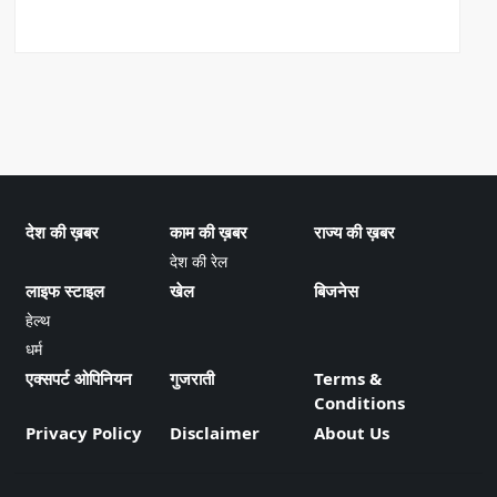
देश की ख़बर
काम की ख़बर
राज्य की ख़बर
देश की रेल
लाइफ स्टाइल
खेल
बिजनेस
हेल्थ
धर्म
एक्सपर्ट ओपिनियन
गुजराती
Terms &
Conditions
Privacy Policy
Disclaimer
About Us