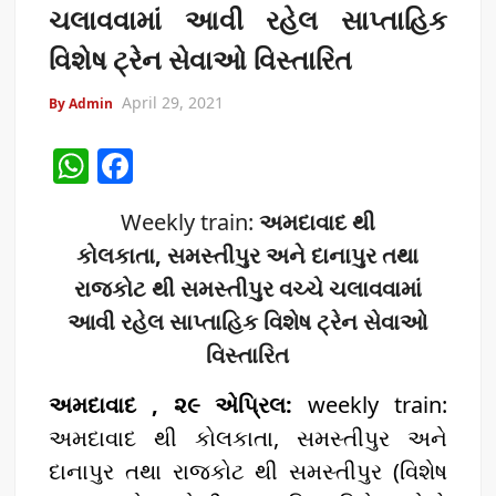
ચલાવવામાં આવી રહેલ સાપ્તાહિક
વિશેષ ટ્રેન સેવાઓ વિસ્તારિત
April 29, 2021
By Admin
W
F
h
a
Weekly train:
અમદાવાદ થી
at
c
કોલકાતા, સમસ્તીપુર અને દાનાપુર તથા
s
e
રાજકોટ થી સમસ્તીપુર વચ્ચે ચલાવવામાં
A
b
આવી રહેલ સાપ્તાહિક વિશેષ ટ્રેન સેવાઓ
p
o
વિસ્તારિત
p
o
અમદાવાદ , ૨૯ એપ્રિલ:
k
weekly train:
અમદાવાદ થી કોલકાતા, સમસ્તીપુર અને
દાનાપુર તથા રાજકોટ થી સમસ્તીપુર (વિશેષ