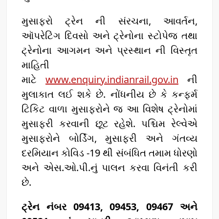
મુસાફરો ટ્રેન ની સંરચના, આવર્તન,
ઑપરેટિંગ દિવસો અને ટ્રેનોના સ્ટોપેજ તથા
ટ્રેનોના આગમન અને પ્રસ્થાન ની વિસ્તૃત
માહિતી
માટે
www.enquiry.indianrail.gov.in
ની
મુલાકાત લઈ શકે છે. નોંધનીય છે કે કન્ફર્મ
ટિકિટ વાળા મુસાફરોને જ આ વિશેષ ટ્રેનોમાં
મુસાફરી કરવાની છૂટ રહેશે. પશ્ચિમ રેલ્વેએ
મુસાફરોને બોર્ડિંગ, મુસાફરી અને ગંતવ્ય
દરમિયાન કોવિડ -19 થી સંબંધિત તમામ ધોરણો
અને એસ.ઓ.પી.નું પાલન કરવા વિનંતી કરી
છે.
ટ્રેન નંબર 09413, 09453, 09467 અને