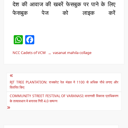
देश की आवाज की खबरें फेसबुक पर पाने के लिए
फेसबुक पेज को लाइक करें
W
F
h
a
NCC Cadets of VCW
vasanat mahila collage
at
c
s
e
A
b
Post
p
o
RJT TREE PLANTATION: राजकोट रेल मंडल ने 1100 से अधिक पौधे लगाए और
navigation
वितरित किए
p
o
COMMUNITY STREET FESTIVAL OF VARANASI: वाराणसी विकास प्राधिकरण
k
के तत्वावधान मे बनारस गिरी 4.0 सम्पन्न