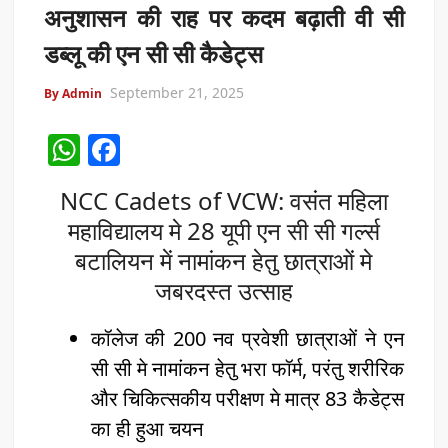
अनुशासन की राह पर कदम बढ़ाती वी सी
डब्लू की एन सी सी कैडेट्स
September 21, 2025
By Admin
W
F
h
a
NCC Cadets of VCW: वसंत महिला
at
c
महाविद्यालय मे 28 यूपी एन सी सी गर्ल्स
s
e
बटालियन में नामांकन हेतु छात्राओं मे
A
b
जबरदस्त उत्साह
p
o
p
o
कॉलेज की 200 नव प्रवेशी छात्राओं ने एन
k
सी सी मे नामांकन हेतु भरा फॉर्म, परंतु शरीरिक
और चिकित्सकीय परीक्षण मे मात्र 83 कैडेट्स
का ही हुआ चयन