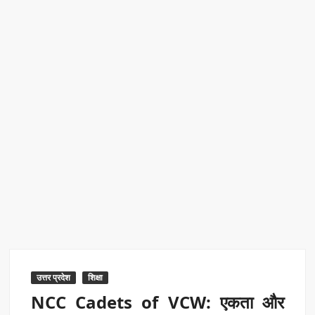
एक्सप्रेस में बड़ा बदलाव
Kashi Daughter Vasudha: काशी की बिटिया वसुधा को मिला ‘वर्ल्ड
रिकॉर्ड ऑफ इंडिया’ सम्मान
Border Security India: केंद्रीय गृह मंत्री अमित शाह ने सीमा सुरक्षा पर
दिया बड़ा संदेश
Train Route Diversion: अहमदाबाद–दरभंगा स्पेशल ट्रेन का मार्ग
बदला
MANAS National Narcotics Helpline: ‘मानस’ बना नशे के
खिलाफ डिजिटल कवच
BPCL Ethanol Case: इथेनॉल आवंटन विवाद पर सरकार का जवाब
उत्तर प्रदेश
शिक्षा
NCC Cadets of VCW: एकता और