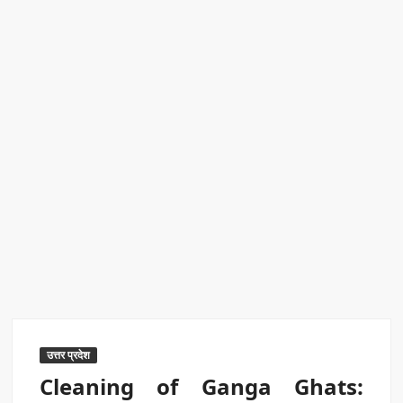
एक्सप्रेस में बड़ा बदलाव
Kashi Daughter Vasudha: काशी की बिटिया वसुधा को मिला ‘वर्ल्ड
रिकॉर्ड ऑफ इंडिया’ सम्मान
Border Security India: केंद्रीय गृह मंत्री अमित शाह ने सीमा सुरक्षा पर
दिया बड़ा संदेश
Train Route Diversion: अहमदाबाद–दरभंगा स्पेशल ट्रेन का मार्ग
बदला
MANAS National Narcotics Helpline: ‘मानस’ बना नशे के
खिलाफ डिजिटल कवच
BPCL Ethanol Case: इथेनॉल आवंटन विवाद पर सरकार का जवाब
उत्तर प्रदेश
Cleaning of Ganga Ghats: