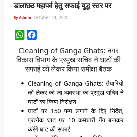
डालाछठ महापर्व हेतु सफाई युद्ध स्तर पर
October 24, 2025
By Admin
W
F
h
a
Cleaning of Ganga Ghats: नगर
at
c
विकास विभाग के प्रमुख सचिव ने घाटों की
s
e
सफाई को लेकर किया समीक्षा बैठक
A
b
p
o
Cleaning of Ganga Ghats: तैयारियों
p
o
को लेकर की जा व्यवस्था का प्रमुख सचिव ने
k
घाटों का किया निरीक्षण
घाटों पर 150 पम्प लगाने के दिए निर्देश,
प्रत्येक घाट पर 10 कर्मचारी गैंग बनाकर
करेंगे घाट की सफाई