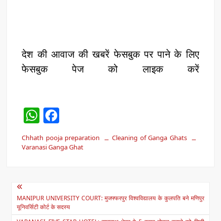
देश की आवाज की खबरें फेसबुक पर पाने के लिए
फेसबुक पेज को लाइक करें
W
F
h
a
Chhath pooja preparation
Cleaning of Ganga Ghats
at
c
Varanasi Ganga Ghat
s
e
A
b
Post
p
o
MANIPUR UNIVERSITY COURT: मुजफ्फरपुर विश्वविद्यालय के कुलपति बने मणिपुर
navigation
p
o
यूनिवर्सिटी कोर्ट के सदस्य