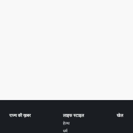
राज्य की ख़बर
लाइफ स्टाइल
खेल
हेल्थ
धर्म