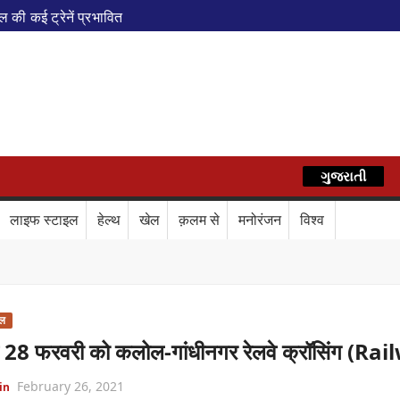
ी कई ट्रेनें प्रभावित
एवं वेलनेस सेंटर
पेशल ट्रेन
AZ
े फेरे विस्तारित
रेस में बड़ा बदलाव
कॉर्ड ऑफ इंडिया’ सम्मान
ગુજરાતી
हिन्दी
र दिया बड़ा संदेश
Train Route Diversion: अहमदाबाद–दरभंगा स्पेशल 
लाइफ स्टाइल
हेल्थ
खेल
क़लम से
मनोरंजन
विश्व
लाफ डिजिटल कवच
BPCL Ethanol Case: इथेनॉल आवंटन विवाद पर 
ेल
 28 फरवरी को कलोल-गांधीनगर रेलवे क्रॉसिंग (Rai
February 26, 2021
in