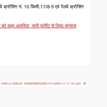
रोसिंग नं. 10 किमी.17/8-9 एवं रेलवे क्रोसिंग
ो कहा अलविदा, सभी फॉर्मेट से लिया संन्यास
ાંધીનગર (KALOL- GANDHINAGAR) રેલ્વે ક્રોસિંગ નં. 11 બંધ રહેશે