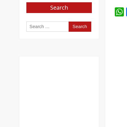
Search
Search
for: