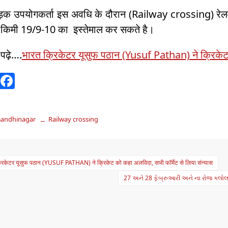
उपयोगकर्ता इस अवधि के दौरान (Railway crossing) रेलवे क्
2 किमी 19/9-10 का इस्तेमाल कर सकते है।
 पढ़े….
भारत क्रिकेटर यूसुफ पठान (Yusuf Pathan) ने क्रिकेट क
W
F
h
a
at
c
 Gandhinagar
Railway crossing
s
e
A
b
p
o
रिकेटर यूसुफ पठान (YUSUF PATHAN) ने क्रिकेट को कहा अलविदा, सभी फॉर्मेट से लिया संन्यास
p
o
ation
27 અને 28 ફેબ્રુઆરી અને ના રોજ કલોલ-ગ
k