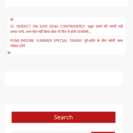
A
b
p
o
Post
p
o
SC VERDICT ON SHIV SENA CONTROVERSY: उद्धव ठाकरे की गलती पड़ी
navigation
उनपर भारी, अगर ऐसा नहीं किया होता तो फिर से होती ताजपोशी…
k
PUNE-INDORE SUMMER SPECIAL TRAINS: पुणे-इंदौर के बीच चलेगी समर
स्पेशल ट्रेनें
Search