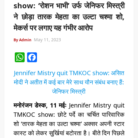
show: ‘रोशन भाभी’ उर्फ जेनिफर मिस्त्री
ने छोड़ा तारक मेहता का उल्टा चश्मा शो,
मेकर्स पर लगाए यह गंभीर आरोप
May 11, 2023
By Admin
W
F
h
a
Jennifer Mistry quit TMKOC show: असित
at
c
मोदी ने अतीत में कई बार मेरे साथ यौन संबंध बनाए हैं:
s
e
जेनिफर मिस्त्री
A
b
p
o
मनोरंजन डेस्क, 11 मईः
Jennifer Mistry quit
p
o
TMKOC show: छोटे पर्दे का चर्चित पारिवारिक
शो ‘तारक मेहता का उल्टा चश्मा’ अक्सर अपनी स्टार
k
कास्ट को लेकर सुर्खियां बटोरता है। बीते दिन पिछले