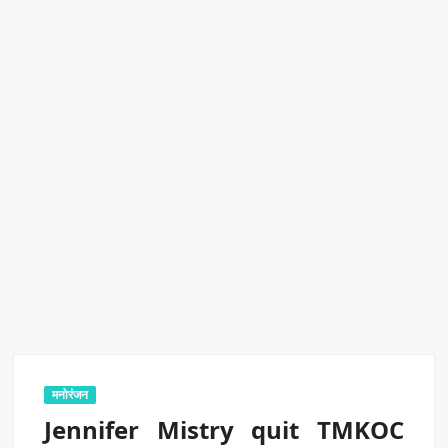
एक्सप्रेस में बड़ा बदलाव
Kashi Daughter Vasudha: काशी की बिटिया वसुधा को मिला ‘वर्ल्ड
रिकॉर्ड ऑफ इंडिया’ सम्मान
Border Security India: केंद्रीय गृह मंत्री अमित शाह ने सीमा सुरक्षा पर
दिया बड़ा संदेश
Train Route Diversion: अहमदाबाद–दरभंगा स्पेशल ट्रेन का मार्ग
बदला
MANAS National Narcotics Helpline: ‘मानस’ बना नशे के
खिलाफ डिजिटल कवच
BPCL Ethanol Case: इथेनॉल आवंटन विवाद पर सरकार का जवाब
मनोरंजन
Jennifer Mistry quit TMKOC