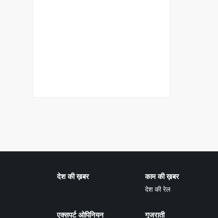
देश की ख़बर
काम की ख़बर
देश की रेल
एक्सपर्ट ओपिनियन
गुजराती