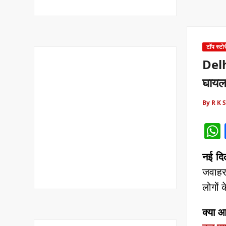
टॉप स्टोर
Delhi
घाय
By R K 
नई दि
जवाहरल
लोगों 
क्या 