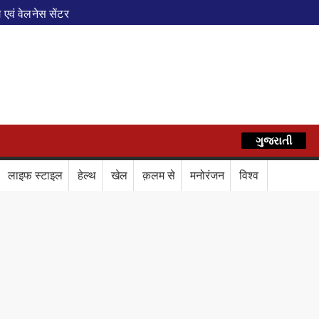
एवं वेलनेस सेंटर
पेशल ट्रेन
े फेरे विस्तारित
AZ
रेस में बड़ा बदलाव
कॉर्ड ऑफ इंडिया’ सम्मान
र दिया बड़ा संदेश
Train Route Diversion: अहमदाबाद–दरभंगा स्पेशल 
ગુજરાતી
हिन्दी
लाफ डिजिटल कवच
BPCL Ethanol Case: इथेनॉल आवंटन विवाद पर 
लाइफ स्टाइल
हेल्थ
खेल
क़लम से
मनोरंजन
विश्व
वले