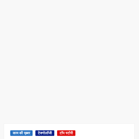
रिकॉर्ड ऑफ इंडिया’ सम्मान
Border Security India: केंद्रीय गृह मंत्री अमित शाह ने सीमा सुरक्षा पर
दिया बड़ा संदेश
Train Route Diversion: अहमदाबाद–दरभंगा स्पेशल ट्रेन का मार्ग
बदला
MANAS National Narcotics Helpline: ‘मानस’ बना नशे के
खिलाफ डिजिटल कवच
BPCL Ethanol Case: इथेनॉल आवंटन विवाद पर सरकार का जवाब
PM Narendra Modi के नेतृत्व में देश की प्रतिष्ठा बढ़ी विदेशों में:
अठावले
काम की ख़बर
टेक्नोलॉजी
टॉप स्टोरी