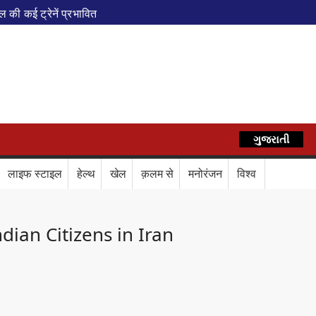
ी कई ट्रेनें प्रभावित
एवं वेलनेस सेंटर
पेशल ट्रेन
AZ
े फेरे विस्तारित
रेस में बड़ा बदलाव
कॉर्ड ऑफ इंडिया’ सम्मान
ગુજરાતી
हिन्दी
र दिया बड़ा संदेश
Train Route Diversion: अहमदाबाद–दरभंगा स्पेशल 
लाइफ स्टाइल
हेल्थ
खेल
क़लम से
मनोरंजन
विश्व
लाफ डिजिटल कवच
BPCL Ethanol Case: इथेनॉल आवंटन विवाद पर 
ndian Citizens in Iran