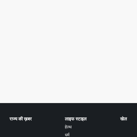
राज्य की ख़बर
लाइफ स्टाइल
खेल
हेल्थ
धर्म