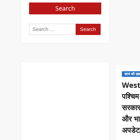
Search
Search
for:
काम की ख़ब
West
पश्चि
सरकार
और भार
अपडेट