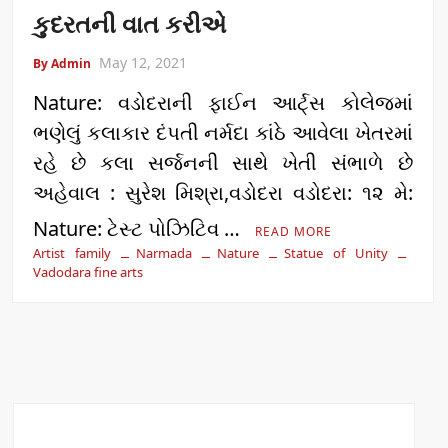
કુદરતની વાત કરીએ
May 12, 2021
By Admin
Nature: વડોદરાની ફાઈન આર્ટ્સ કોલેજમાં
ભણેલું કલાકાર દંપતી નર્મદા કાંઠે આવેલા ખેતરમાં
રહે છે કલા સર્જનની સાથે ખેતી સંભાળે છે
અહેવાલ : સુરેશ મિશ્રા,વડોદરા વડોદરા: ૧૨ મે:
Nature: ટેસ્ટ પોઝિટિવ …
READ MORE
Artist family
Narmada
Nature
Statue of Unity
Vadodara fine arts