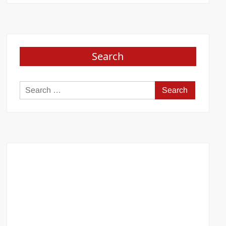
Search
Search
for: