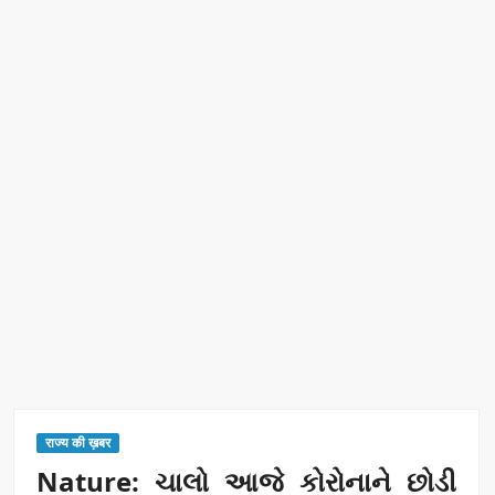
रिकॉर्ड ऑफ इंडिया’ सम्मान
Border Security India: केंद्रीय गृह मंत्री अमित शाह ने सीमा सुरक्षा पर
दिया बड़ा संदेश
Train Route Diversion: अहमदाबाद–दरभंगा स्पेशल ट्रेन का मार्ग
बदला
MANAS National Narcotics Helpline: ‘मानस’ बना नशे के
खिलाफ डिजिटल कवच
BPCL Ethanol Case: इथेनॉल आवंटन विवाद पर सरकार का जवाब
PM Narendra Modi के नेतृत्व में देश की प्रतिष्ठा बढ़ी विदेशों में:
अठावले
राज्य की ख़बर
Nature: ચાલો આજે કોરોનાને છોડી