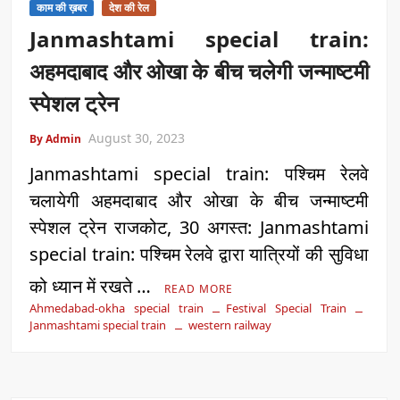
काम की ख़बर
देश की रेल
एक्सप्रेस में बड़ा बदलाव
Janmashtami special train:
Kashi Daughter Vasudha: काशी की बिटिया वसुधा को मिला ‘वर्ल्ड
अहमदाबाद और ओखा के बीच चलेगी जन्माष्टमी
रिकॉर्ड ऑफ इंडिया’ सम्मान
स्पेशल ट्रेन
August 30, 2023
By Admin
Border Security India: केंद्रीय गृह मंत्री अमित शाह ने सीमा सुरक्षा पर
दिया बड़ा संदेश
Janmashtami special train: पश्चिम रेलवे
चलायेगी अहमदाबाद और ओखा के बीच जन्माष्टमी
Train Route Diversion: अहमदाबाद–दरभंगा स्पेशल ट्रेन का मार्ग
स्पेशल ट्रेन राजकोट, 30 अगस्त: Janmashtami
बदला
special train: पश्चिम रेलवे द्वारा यात्रियों की सुविधा
को ध्यान में रखते …
READ MORE
MANAS National Narcotics Helpline: ‘मानस’ बना नशे के
Ahmedabad-okha special train
Festival Special Train
खिलाफ डिजिटल कवच
Janmashtami special train
western railway
BPCL Ethanol Case: इथेनॉल आवंटन विवाद पर सरकार का जवाब