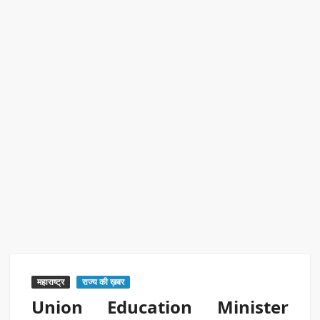
रिकॉर्ड ऑफ इंडिया’ सम्मान
Border Security India: केंद्रीय गृह मंत्री अमित शाह ने सीमा सुरक्षा पर
दिया बड़ा संदेश
Train Route Diversion: अहमदाबाद–दरभंगा स्पेशल ट्रेन का मार्ग
बदला
MANAS National Narcotics Helpline: ‘मानस’ बना नशे के
खिलाफ डिजिटल कवच
BPCL Ethanol Case: इथेनॉल आवंटन विवाद पर सरकार का जवाब
PM Narendra Modi के नेतृत्व में देश की प्रतिष्ठा बढ़ी विदेशों में:
अठावले
महाराष्ट्र
राज्य की ख़बर
Union Education Minister