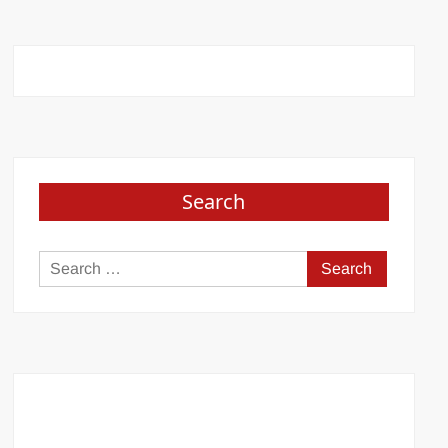
Search
Search
for: