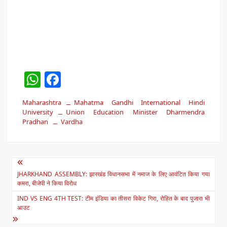
W
F
h
a
Maharashtra
Mahatma Gandhi International Hindi
at
c
University
Union Education Minister Dharmendra
Pradhan
s
e
Vardha
A
b
p
o
Post
p
o
JHARKHAND ASSEMBLY: झारखंड विधानसभा में नमाज के लिए आवंटित किया गया
navigation
कमरा, बीजेपी ने किया विरोध
k
IND VS ENG 4TH TEST: टीम इंडिया का तीसरा विकेट गिरा, रोहित के बाद पुजारा भी
आउट