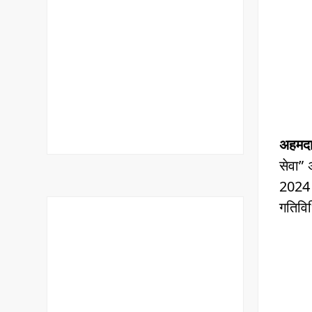
अहमदा
सेवा”
2024 
गतिवि