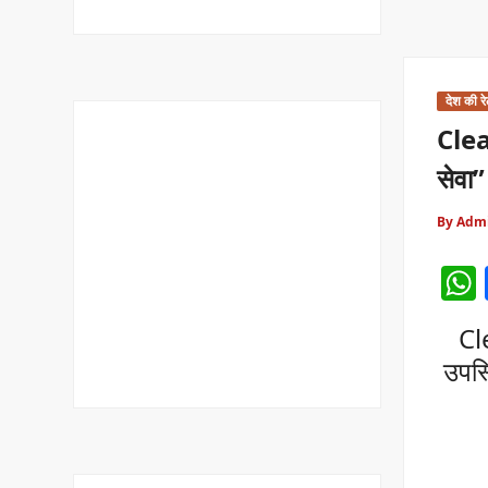
देश की र
Clea
सेवा”
By Adm
Cl
उपस्