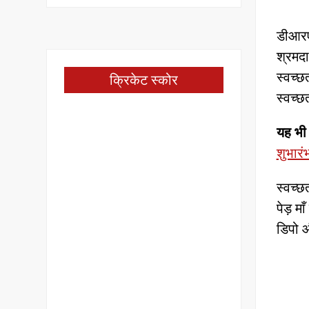
डीआरएम
श्रमदा
स्वच्छ
क्रिकेट स्कोर
स्वच्छ
यह भी 
शुभारं
स्वच्छ
पेड़ म
डिपो 