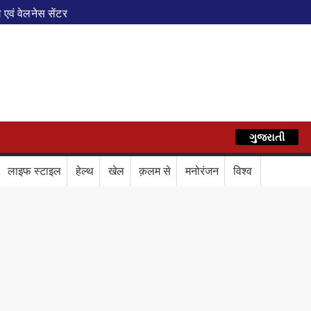
एवं वेलनेस सेंटर
पेशल ट्रेन
े फेरे विस्तारित
AZ
रेस में बड़ा बदलाव
कॉर्ड ऑफ इंडिया’ सम्मान
र दिया बड़ा संदेश
Train Route Diversion: अहमदाबाद–दरभंगा स्पेशल 
ગુજરાતી
हिन्दी
लाफ डिजिटल कवच
BPCL Ethanol Case: इथेनॉल आवंटन विवाद पर 
लाइफ स्टाइल
हेल्थ
खेल
क़लम से
मनोरंजन
विश्व
वले