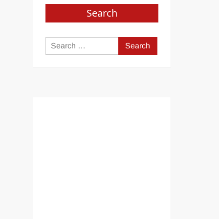
Search
Search
for: