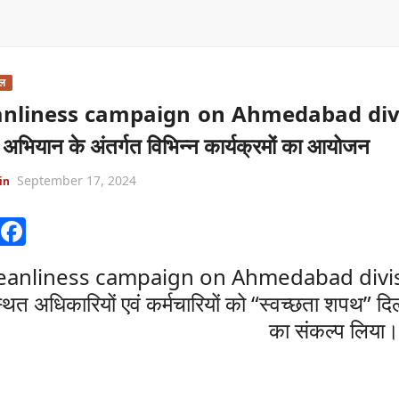
ेल
nliness campaign on Ahmedabad division
 अभियान के अंतर्गत विभिन्न कार्यक्रमों का आयोजन
September 17, 2024
in
W
F
h
a
eanliness campaign on Ahmedabad division: ड
at
c
थित अधिकारियों एवं कर्मचारियों को “स्वच्छता शपथ” दि
s
e
का संकल्प लिया
A
b
p
o