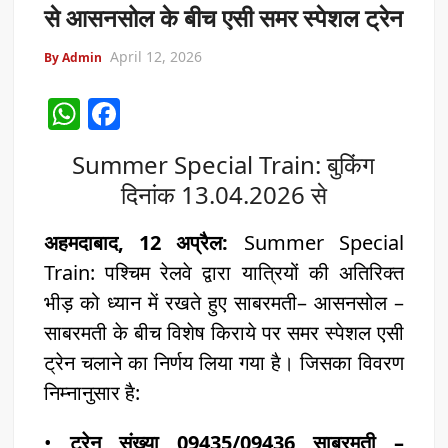
से आसनसोल के बीच एसी समर स्पेशल ट्रेन
April 12, 2026
By Admin
W
F
h
a
Summer Special Train: बुकिंग
at
c
दिनांक 13.04.2026 से
s
e
A
b
अहमदाबाद, 12 अप्रैल:
Summer Special
p
o
Train: पश्चिम रेलवे द्वारा यात्रियों की अतिरिक्त
p
o
भीड़ को ध्यान में रखते हुए साबरमती– आसनसोल –
k
साबरमती के बीच विशेष किराये पर समर स्पेशल एसी
ट्रेन चलाने का निर्णय लिया गया है। जिसका विवरण
निम्नानुसार है:
•
ट्रेन संख्या 09435/09436 साबरमती –