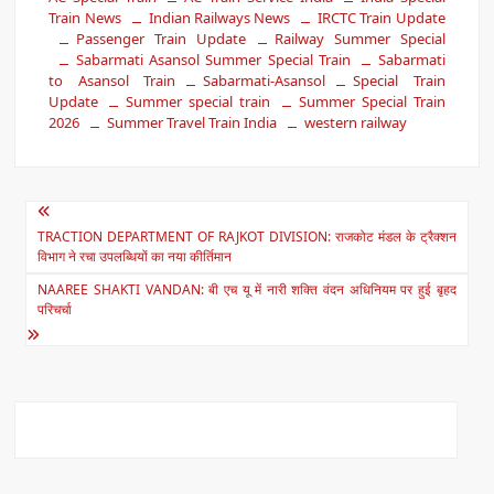
at
c
Train News
Indian Railways News
IRCTC Train Update
Passenger Train Update
s
e
Railway Summer Special
Sabarmati Asansol Summer Special Train
Sabarmati
A
b
to Asansol Train
Sabarmati-Asansol
Special Train
Update
Summer special train
Summer Special Train
p
o
2026
Summer Travel Train India
western railway
p
o
k
Post
TRACTION DEPARTMENT OF RAJKOT DIVISION: राजकोट मंडल के ट्रैक्शन
navigation
विभाग ने रचा उपलब्धियों का नया कीर्तिमान
NAAREE SHAKTI VANDAN: बी एच यू में नारी शक्ति वंदन अधिनियम पर हुई बृहद
परिचर्चा