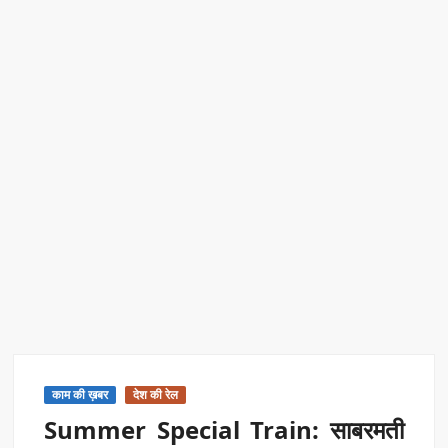
एक्सप्रेस में बड़ा बदलाव
Kashi Daughter Vasudha: काशी की बिटिया वसुधा को मिला ‘वर्ल्ड
रिकॉर्ड ऑफ इंडिया’ सम्मान
Border Security India: केंद्रीय गृह मंत्री अमित शाह ने सीमा सुरक्षा पर
दिया बड़ा संदेश
Train Route Diversion: अहमदाबाद–दरभंगा स्पेशल ट्रेन का मार्ग
बदला
MANAS National Narcotics Helpline: ‘मानस’ बना नशे के
खिलाफ डिजिटल कवच
BPCL Ethanol Case: इथेनॉल आवंटन विवाद पर सरकार का जवाब
काम की ख़बर
देश की रेल
Summer Special Train: साबरमती