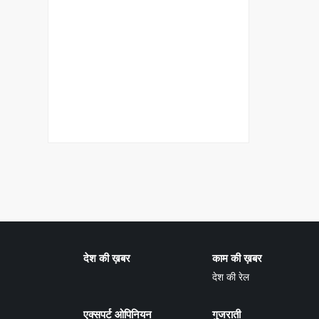
देश की ख़बर
काम की ख़बर
देश की रेल
एक्सपर्ट ओपिनियन
गुजराती