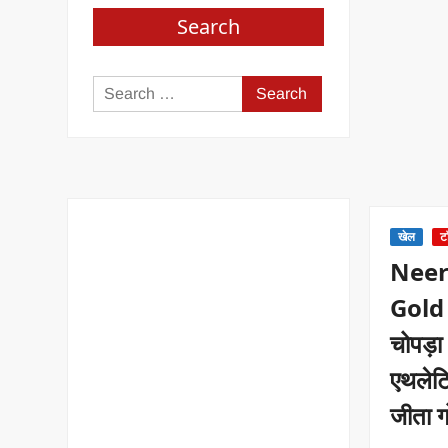
Search
Search
for:
खेल
ट
Neer
Gol
चोपड़ा
एथलेट
जीता 