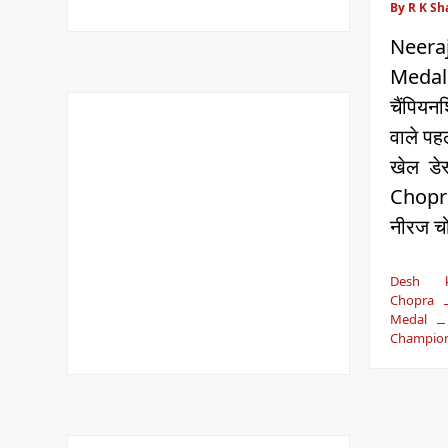
By R K S
Neera
Medal
चैंपियन
वाले पह
खेल डे
Chopr
नीरज चो
Desh 
Chopra
Medal
Champion