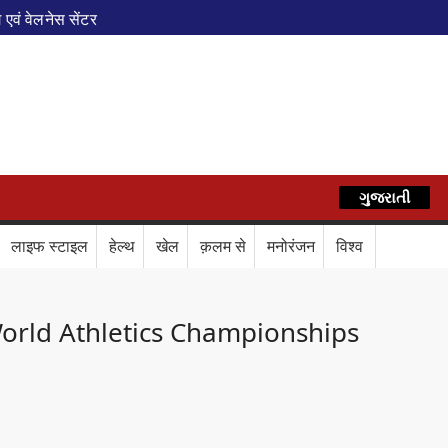
एवं वेलनेस सेंटर
पेशल ट्रेन
े फेरे विस्तारित
AZ
रेस में बड़ा बदलाव
कॉर्ड ऑफ इंडिया’ सम्मान
र दिया बड़ा संदेश
Train Route Diversion: अहमदाबाद–दरभंगा स्पेशल 
ગુજરાતી
हिन्दी
लाफ डिजिटल कवच
BPCL Ethanol Case: इथेनॉल आवंटन विवाद पर 
लाइफ स्टाइल
हेल्थ
खेल
क़लम से
मनोरंजन
विश्व
वले
orld Athletics Championships