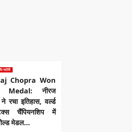
ॉप स्टोरी
aj Chopra Won
d Medal: नीरज
 ने रचा इतिहास, वर्ल्ड
िक्स चैंपियनशिप में
गोल्ड मेडल…