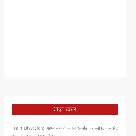
ताज़ा ख़बर
Train Diversion: अहमदाबाद–वीरमगाम रेलखंड पर ब्लॉक, राजकोट
मंडल की कई ट्रेनें प्रभावित