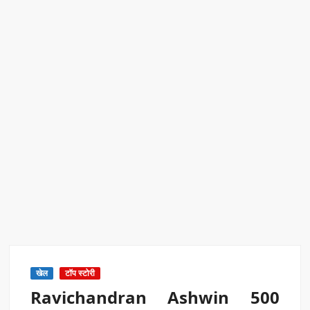
एक्सप्रेस में बड़ा बदलाव
Kashi Daughter Vasudha: काशी की बिटिया वसुधा को मिला ‘वर्ल्ड
रिकॉर्ड ऑफ इंडिया’ सम्मान
Border Security India: केंद्रीय गृह मंत्री अमित शाह ने सीमा सुरक्षा पर
दिया बड़ा संदेश
Train Route Diversion: अहमदाबाद–दरभंगा स्पेशल ट्रेन का मार्ग
बदला
MANAS National Narcotics Helpline: ‘मानस’ बना नशे के
खिलाफ डिजिटल कवच
BPCL Ethanol Case: इथेनॉल आवंटन विवाद पर सरकार का जवाब
खेल
टॉप स्टोरी
Ravichandran Ashwin 500