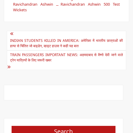
at
c
Ravichandran Ashwin
Ravichandran Ashwin 500 Test
Wickets
s
e
A
b
p
o
Post
p
o
INDIAN STUDENTS KILLED IN AMERICA: अमेरिका में भारतीय छात्राओं की
navigation
हत्या से चिंतित जो बाइडेन, व्हाइट हाउस ने कही यह बात
k
TRAIN PASSENGERS IMPORTANT NEWS: अहमदाबाद से वैष्णो देवी जाने वाले
ट्रेन यात्रियों के लिए जरूरी खबर
Search