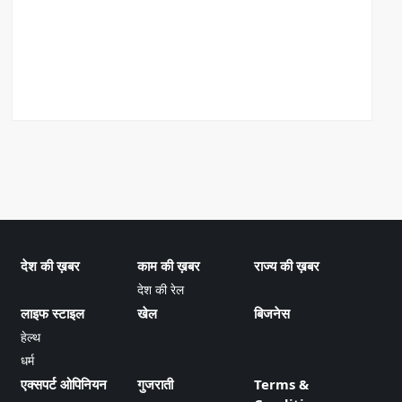
देश की ख़बर
काम की ख़बर
राज्य की ख़बर
देश की रेल
लाइफ स्टाइल
खेल
बिजनेस
हेल्थ
धर्म
एक्सपर्ट ओपिनियन
गुजराती
Terms &