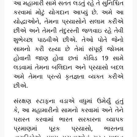
આ મહામારી સામે સતત લડતું રહે તે સુનિશ્ચિત
કરવામાં મોટું યોગદાન આપ્યું છે. અમે આ
યોદ્ધાઓને, તેમના પ્રયાસોને સલામ કરીએ
છીએ અને તેમની તંદુરસ્તી જળવાઇ રહે તેવી
શુભેચ્છા પાઠવીએ છીએ. તેઓ પોતે જેનો
સામનો કરી રહ્યા છે તેમાં સંપૂર્ણ જોખમ
હોવાની જાણ હોવા છતાં કોવિડ 19 સામે
લડવામાં તેમના બલિદાન અને પ્રયાસો બદલ
અમે તેમના પ્રત્યે કૃતજ્ઞતા વ્યક્ત કરીએ
છીએ.
સંરક્ષણ સ્ટાફના વડાએ વધુમાં ઉમેર્યું હતું
કે, આ મહામારીનો સામનો કરવામાં અને તેને
પરાસ્ત કરવામાં ભારત સરકારના વ્યાપક
પ્રમાણમાં પૂરક પ્રયાસો, ભારતના