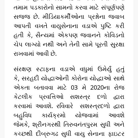
તમામ પડકારોનો સામનો કરવા માટે સંપૂર્ણપણે
સજ્જ છે. મીડિયાકર્મીઓના પ્રશ્નોના જવાબ
આપતી વખતે વાયુસેનાના વડાએ પુષ્ટિ કરી
હતી કે, સૈન્યમાં એકપણ જવાનને કોવિડનો
ચેપ લાગ્યો નથી અને તેની સામે પૂરતી સુરક્ષા
રાખવામાં આવી છે.
સંરક્ષણ સ્ટાફના વડાએ વધુમાં ઉમેર્યું હતું
કે, સરહદી યોદ્ધાઓની કોરોના યોદ્ધાઓ સાથે
એકતા બતાવવા માટે 03 મે 2020ના રોજ
કેટલીક પ્રવત્તિઓ સશસ્ત્ર દળો દ્વારા
કરવામાં આવશે. રવિવારે સશસ્ત્રદળો દ્વારા
બહુવિધ કાર્યક્રમો યોજવામાં આવશે
જેમકે, શ્રીનગરથી તિરુવનંતપુરમ સુધી અને
કચ્છથી દીબ્રુગઢ સુધી વાયુ સેનાના ફાઇટર