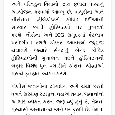
અને પરિવહન વિમાનો દ્વારા ફ્લાય પાસ્ટનું
આયોજન કરવામાં આવ્યું છે. વાયુસેના અને
નૌસેનાના હેલિકોપ્ટરો કોવિડ દર્દીઓની
સારવાર કરતી હોસ્પિટલો પર પુષ્પવર્ષા
કરશે. નૌસેના અને ICG સમુદ્રમાં કેટલાક
પસંદગીના સ્થળે ચોક્કસ આકારમાં જહાજ
ચલાવશે જ્યારે સૈન્યનું બેન્ડ કોવિડ
હોસ્પિટલોની મુલાકાત લઇને હોસ્પિટલની
બહાર વિશેષ ધુન વગાડીને કોરોના યોદ્ધાઓ
પ્રત્યે કૃતજ્ઞતા વ્યક્ત કરશે.
પોલીસ જવાનોના યોગદાન અંગે ચર્ચા કરતી
વખતે સંરક્ષણ સ્ટાફના વડાએ તમામ જવાનોનો
આભાર વ્યક્ત કરતા જણાવ્યું હતું કે, તેમના
પ્રયાસો અસામાન્ય અને પરાક્રમી છે. તેમના