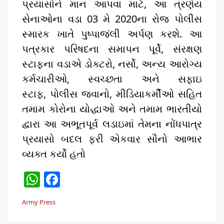
પ્રયાસોને માન આપવા માટે, આ ત્રણેય
સેનાઓના વડા 03 મે 2020ના રોજ પોલીસ
સ્મારક ખાતે પુષ્પાજંલી અર્પણ કરશે. આ
પત્રકાર પરિષદના સમાપન પૂર્વે, સંરક્ષણ
સ્ટાફના વડાએ ડોક્ટરો, નર્સો, અન્ય આરોગ્ય
કર્મચારીઓ, સ્વચ્છતા અને સફાઇ
સ્ટાફ, પોલીસ જવાનો, મીડિયાકર્મીઓ સહિત
તમામ કોરોના યોદ્ધાઓ અને તમામ ભારતીયો
દ્વારા આ અભૂતપૂર્વ લડાઇમાં તેમના નોંધપાત્ર
પ્રયાસો બદલ ફરી એકવાર સૌનો આભાર
વ્યક્ત કર્યો હતો
W
F
h
a
Army Press
at
c