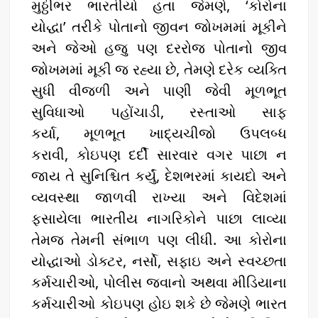
મુઠ્ઠીભર ભારતીયો હતા જેમણે, ‘કોરોના
યોદ્ધા’ તરીકે પોતાનો જીવન જોખમમાં મૂકીને
અને જેઓ હજુ પણ દરરોજ પોતાનો જીવ
જોખમમાં મૂકી જ રહ્યા છે, તેમણે દરેક વ્યક્તિ
સુધી વીજળી અને પાણી જેવી મૂળભૂત
સુવિધાઓ પહોંચાડી, રસ્તાઓ સાફ
કર્યા, મૂળભૂત ખાદ્યચીજો ઉપલબ્ધ
કરાવી, કોઇપણ દર્દી સારવાર વગર પાછા ન
જાય તે સુનિશ્ચિત કર્યું, દેશભરમાં કાયદો અને
વ્યવસ્થા જાળવી રાખ્યા અને વિદેશમાં
ફસાયેલા ભારતીય નાગરિકોને પાછા લાવ્યા
તેમજ તેમની સંભાળ પણ લીધી. આ કોરોના
યોદ્ધાઓ ડોક્ટર, નર્સો, સફાઇ અને સ્વચ્છતા
કર્મચારીઓ, પોલીસ જવાનો અથવા મીડિયાના
કર્મચારીઓ કોઇપણ હોઇ શકે છે જેમણે ભારત