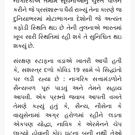
નાગરિકોએ તમામ સૂચનાઓનું ચુસ્ત પાલન
કરીને જે પ્રસંશારૂપ ધૈર્ય રાખ્યું તેના કારણે જ
દુનિયાભરમાં મોટાભાગના દેશોની જે અત્યંત
કફોડી સ્થિતિ થઇ છે તેની તુલનાએ ભારતમાં
ખૂબ સારી સ્થિતિમાં રહી શકે તે સુનિશ્ચિત થઇ
શક્યું છે.
સંરક્ષણ સ્ટાફના વડાએ ખાતરી આપી હતી
કે, સશસ્ત્ર દળો કોવિડ 19 સામે બે સિદ્ધાંતો
પર લડી રહ્યા છે : નાગરિક સત્તામંડળોને
સૈન્યબળ પૂરું પાડવું અને તેમને સહાય
આપવી. એક પ્રશ્નનો જવાબ આપતી વખતે
તેમણે કહ્યું હતું કે, સૈન્ય, નૌસેના કે
વાયુસેનામાં અગ્ર હરોળમાં રહીને લડતા
એકપણ યોદ્ધા, નાવિક કે એરમેનને ચેપ
લાગ્યો હોવાની કોઇ ઘટના બની નથી તેઓ