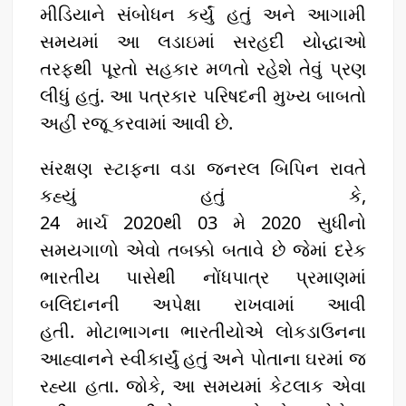
મીડિયાને સંબોધન કર્યું હતું અને આગામી
સમયમાં આ લડાઇમાં સરહદી યોદ્ધાઓ
તરફથી પૂરતો સહકાર મળતો રહેશે તેવું પ્રણ
લીધું હતું. આ પત્રકાર પરિષદની મુખ્ય બાબતો
અહીં રજૂ કરવામાં આવી છે.
સંરક્ષણ સ્ટાફના વડા જનરલ બિપિન રાવતે
કહ્યું હતું કે,
24 માર્ચ 2020થી 03 મે 2020 સુધીનો
સમયગાળો એવો તબક્કો બતાવે છે જેમાં દરેક
ભારતીય પાસેથી નોંધપાત્ર પ્રમાણમાં
બલિદાનની અપેક્ષા રાખવામાં આવી
હતી. મોટાભાગના ભારતીયોએ લોકડાઉનના
આહ્વાનને સ્વીકાર્યું હતું અને પોતાના ઘરમાં જ
રહ્યા હતા. જોકે, આ સમયમાં કેટલાક એવા