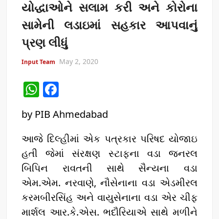
યોદ્ધાઓને સલામ કરી અને કોરોના
रिकॉर्ड ऑफ इंडिया’ सम्मान
સામેની લડાઇમાં સહકાર આપવાનું
Border Security India: केंद्रीय गृह मंत्री अमित शाह ने सीमा सुरक्षा पर
પ્રણ લીધું
दिया बड़ा संदेश
May 2, 2020
Input Team
Train Route Diversion: अहमदाबाद–दरभंगा स्पेशल ट्रेन का मार्ग
W
F
बदला
h
a
by PIB Ahmedabad
at
c
MANAS National Narcotics Helpline: ‘मानस’ बना नशे के
s
e
खिलाफ डिजिटल कवच
આજે દિલ્હીમાં એક પત્રકાર પરિષદ યોજાઇ
A
b
BPCL Ethanol Case: इथेनॉल आवंटन विवाद पर सरकार का जवाब
હતી જેમાં સંરક્ષણ સ્ટાફના વડા જનરલ
p
o
બિપિન રાવતની સાથે સૈન્યના વડા
p
o
PM Narendra Modi के नेतृत्व में देश की प्रतिष्ठा बढ़ी विदेशों में:
એમ.એમ. નરવાણે, નૌસેનાના વડા એડમીરલ
अठावले
k
કરમબીરસિંહ અને વાયુસેનાના વડા એર ચીફ
માર્શલ આર.કે.એસ. ભદૌરિયાએ સાથે મળીને